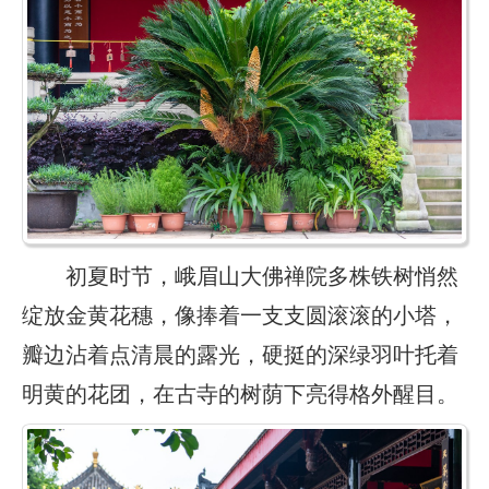
初夏时节，峨眉山大佛禅院多株铁树悄然
绽放金黄花穗，像捧着一支支圆滚滚的小塔，
瓣边沾着点清晨的露光，硬挺的深绿羽叶托着
明黄的花团，在古寺的树荫下亮得格外醒目。