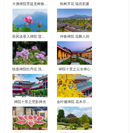
大佛禅院菩提圣树焕新彩 尼泊尔移栽二十载现金叶奇观
铁树开花 瑞兆初夏
荷风送香入禅院 莲花初绽映佛光
仲春禅院 花舞人间
惊蛰禅院牡丹绽 洗心赏景正当时
禅院十景之云水禅心
禅院十景之梵影禅光
金叶缀禅院 花木尽梵音