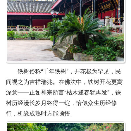
铁树俗称“千年铁树”，开花极为罕见，民
间视之为吉祥瑞兆。在佛法中，铁树开花更寓
深意——正如禅宗所言“枯木逢春犹再发”，铁
树历经漫长岁月终得一绽，恰似众生历经修
行，机缘成熟时方能顿悟。