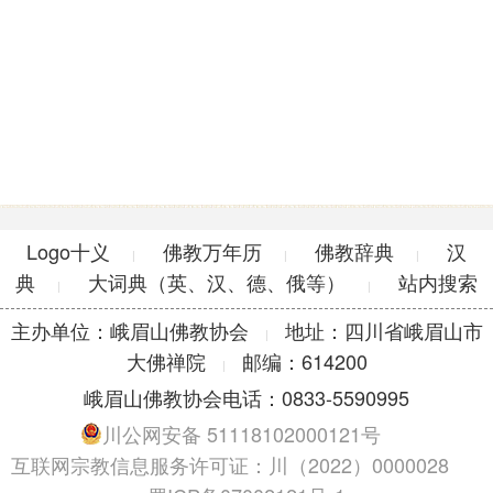
Logo十义
佛教万年历
佛教辞典
汉
|
|
|
典
大词典（英、汉、德、俄等）
站内搜索
|
|
主办单位：峨眉山佛教协会
地址：四川省峨眉山市
|
大佛禅院
邮编：614200
|
峨眉山佛教协会电话：0833-5590995
川公网安备 51118102000121号
互联网宗教信息服务许可证：川（2022）0000028