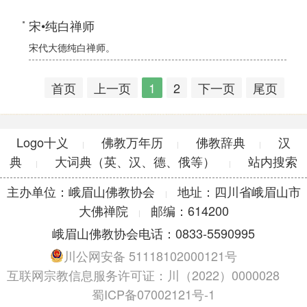
宋•纯白禅师
宋代大德纯白禅师。
首页
上一页
1
2
下一页
尾页
Logo十义
佛教万年历
佛教辞典
汉
|
|
|
典
大词典（英、汉、德、俄等）
站内搜索
|
|
主办单位：峨眉山佛教协会
地址：四川省峨眉山市
|
大佛禅院
邮编：614200
|
峨眉山佛教协会电话：0833-5590995
川公网安备 51118102000121号
互联网宗教信息服务许可证：川（2022）0000028
蜀ICP备07002121号-1