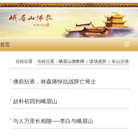
首页

当前位置：
当前位置：峨眉山佛教网 > 道场揽胜 > 名山古德
佛前拈香，林森痛悼抗战阵亡将士
赵朴初四到峨眉山
与人万里长相随──李白与峨眉山