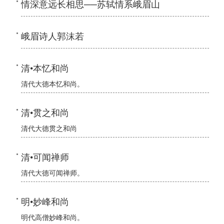
情深意远长相思──苏轼情系峨眉山
峨眉诗人郭沫若
清•本忆和尚
清代大德本忆和尚。
清•贯之和尚
清代大德贯之和尚
清•可闻禅师
清代大德可闻禅师。
明•妙峰和尚
明代高僧妙峰和尚。