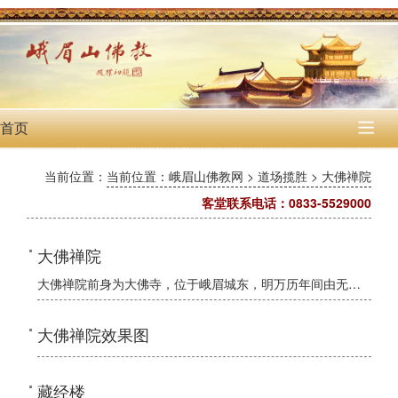
首页

当前位置：
当前位置：峨眉山佛教网 > 道场揽胜 > 大佛禅院
客堂联系电话：0833-5529000
大佛禅院
大佛禅院前身为大佛寺，位于峨眉城东，明万历年间由无穷禅师创建，由慈圣皇太后赐金敕建。
大佛禅院效果图
藏经楼