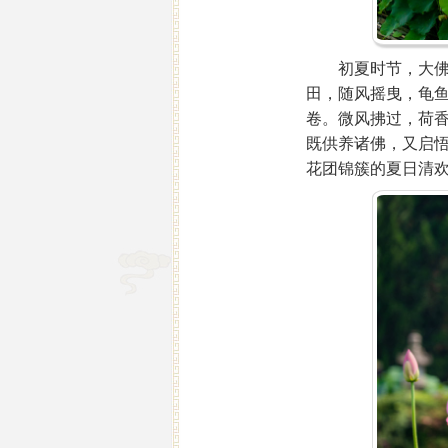
初夏时节，大佛禅
田，随风摇曳，龟鱼
卷。微风拂过，荷香
既供养诸佛，又启
花团锦簇的夏日清