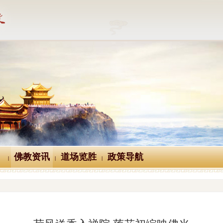
佛教资讯
道场览胜
政策导航
|
|
|