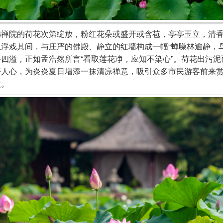
院的荷花次第绽放，粉红花朵或盛开或含苞，亭亭玉立，清香
浮戏其间，与庄严的佛殿、静立的红墙构成一幅“蝉噪林逾静，鸟
四溢，正如孟浩然所言“看取莲花净，应知不染心”。荷花出污泥
悟人心，为炎炎夏日增添一抹清凉禅意，吸引众多市民游客前来
欢。