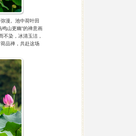
弥漫。池中荷叶田
鸣山更幽”的禅意画
而不染，冰清玉洁，
赏荷品禅，共赴这场