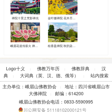
禅院十景之梵影禅光
金叶缀禅院 花木尽梵音
峨眉花道传薪火 禅心供花映古韵
桂香盈禅院 秋韵染峨眉
Logo十义
佛教万年历
佛教辞典
汉
|
|
|
典
大词典（英、汉、德、俄等）
站内搜索
|
|
主办单位：峨眉山佛教协会
地址：四川省峨眉山市
|
大佛禅院
邮编：614200
|
峨眉山佛教协会电话：0833-5590995
川公网安备 51118102000121号