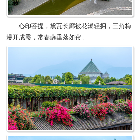
心印菩提，黛瓦长廊被花瀑轻拥，三角梅
漫开成霞，常春藤垂落如帘。