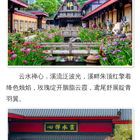
云水禅心，溪流泛波光，溪畔朱顶红擎着
绛色烛焰，玫瑰绽开胭脂云霞，鸢尾舒展靛青
羽翼。