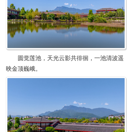
圆觉莲池，天光云影共徘徊，一池清波遥
映金顶巍峨。