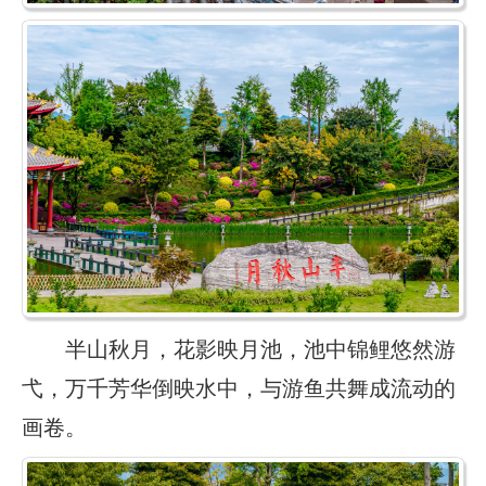
半山秋月，花影映月池，池中锦鲤悠然游
弋，万千芳华倒映水中，与游鱼共舞成流动的
画卷。