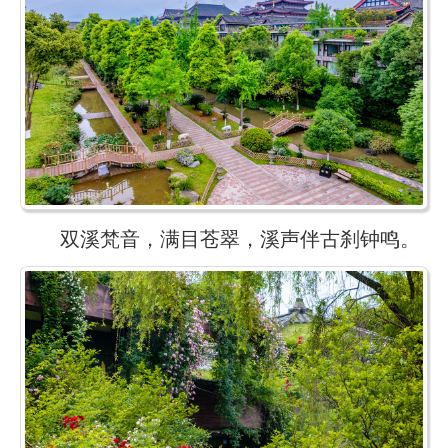
双溪梵音，满目苍翠，溪声伴古刹钟鸣。