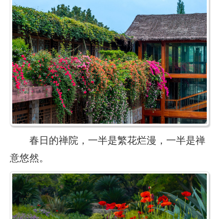
春日的禅院，一半是繁花烂漫，一半是禅
意悠然。