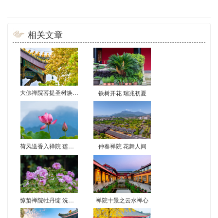
相关文章
大佛禅院菩提圣树焕新彩 尼泊尔移栽二十载现金叶奇观
铁树开花 瑞兆初夏
荷风送香入禅院 莲花初绽映佛光
仲春禅院 花舞人间
惊蛰禅院牡丹绽 洗心赏景正当时
禅院十景之云水禅心