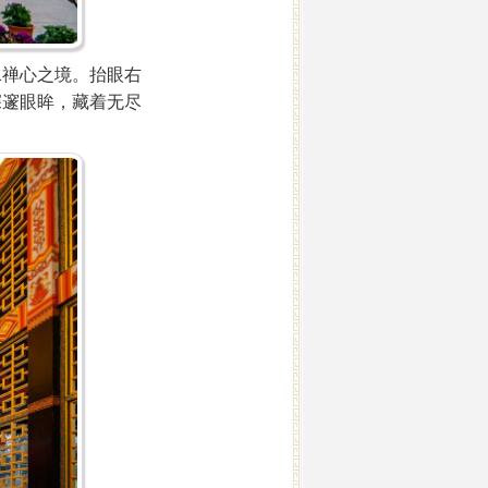
禅心之境。抬眼右
深邃眼眸，藏着无尽