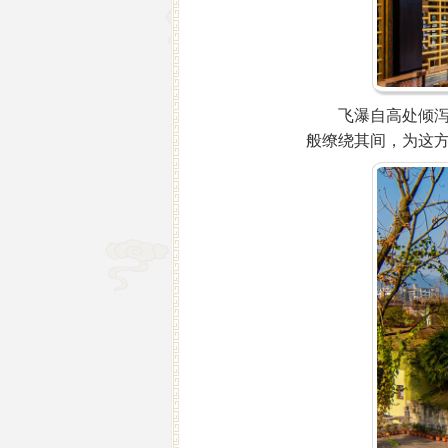
飞瀑自高处倾泻而
般缭绕其间，为这