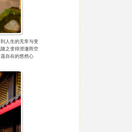
到人生的无常与变
也随之变得澄澈而空
逍遥自在的悠然心