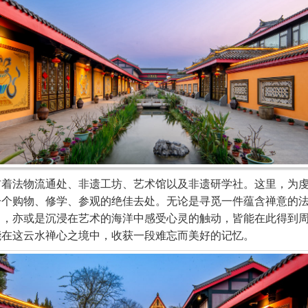
法物流通处、非遗工坊、艺术馆以及非遗研学社。这里，为虔
一个购物、修学、参观的绝佳去处。无论是寻觅一件蕴含禅意的
力，亦或是沉浸在艺术的海洋中感受心灵的触动，皆能在此得到
能在这云水禅心之境中，收获一段难忘而美好的记忆。