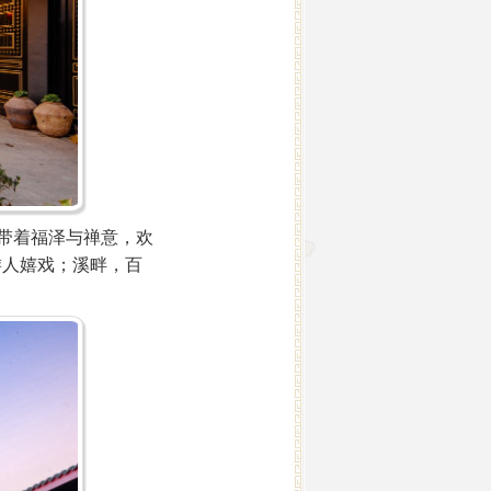
带着福泽与禅意，欢
游人嬉戏；溪畔，百