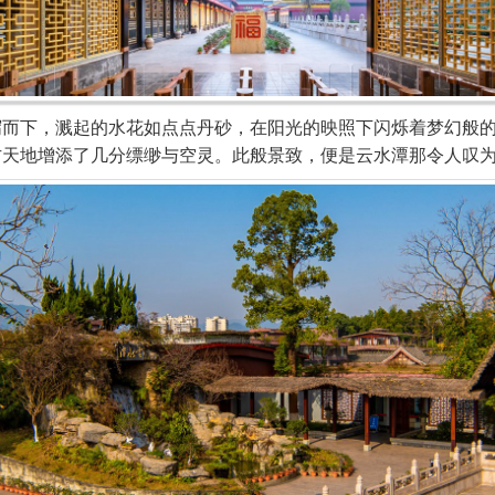
下，溅起的水花如点点丹砂，在阳光的映照下闪烁着梦幻般的
方天地增添了几分缥缈与空灵。此般景致，便是云水潭那令人叹