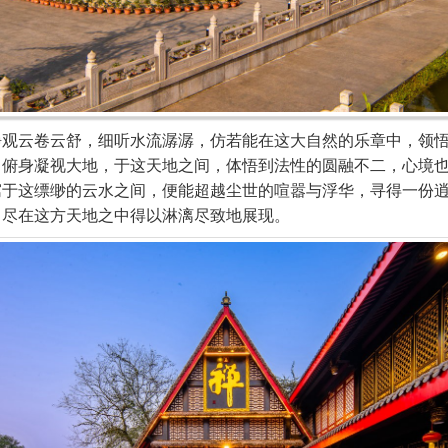
云卷云舒，细听水流潺潺，仿若能在这大自然的乐章中，领悟
，俯身凝视大地，于这天地之间，体悟到法性的圆融不二，心境
寓于这缥缈的云水之间，便能超越尘世的喧嚣与浮华，寻得一份
，尽在这方天地之中得以淋漓尽致地展现。