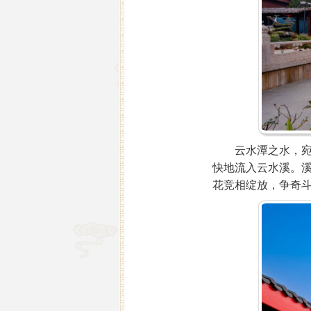
云水潭之水，宛如
快地流入云水溪。
花竞相绽放，争奇