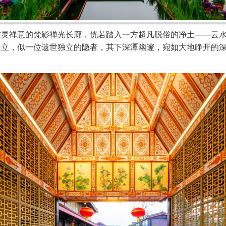
禅意的梵影禅光长廊，恍若踏入一方超凡脱俗的净土——云水
矗立，似一位遗世独立的隐者，其下深潭幽邃，宛如大地睁开的