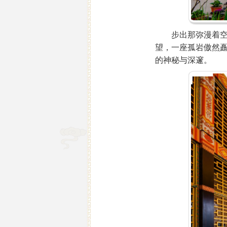
步出那弥漫着空灵
望，一座孤岩傲然
的神秘与深邃。