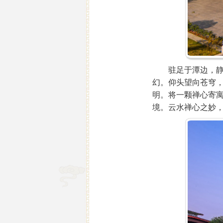
驻足于潭边，静观
幻。仰头望向苍穹
明。将一颗禅心寄
境。云水禅心之妙