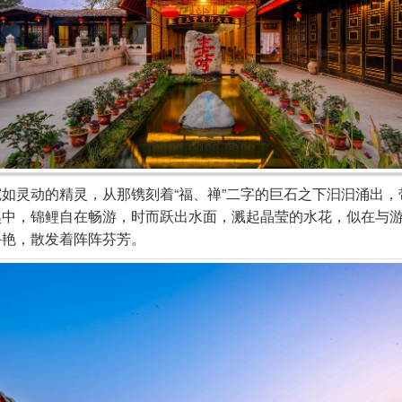
灵动的精灵，从那镌刻着“福、禅”二字的巨石之下汩汩涌出，
溪中，锦鲤自在畅游，时而跃出水面，溅起晶莹的水花，似在与
斗艳，散发着阵阵芬芳。