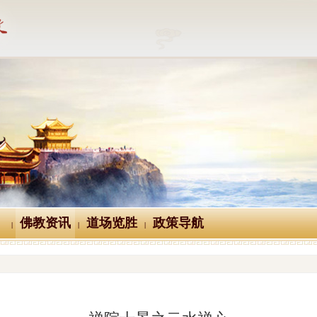
佛教资讯
道场览胜
政策导航
|
|
|