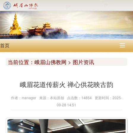
首页

当前位置：
峨眉山佛教网 > 图片资讯
峨眉花道传薪火 禅心供花映古韵
作者：manager
来源：本站原创
点击数：14854
更新时间：2025-
09-28 14:51