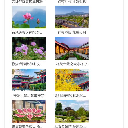
大佛禅院菩提圣树焕新彩 尼泊尔移栽二十载现金叶奇观
铁树开花 瑞兆初夏
荷风送香入禅院 莲花初绽映佛光
仲春禅院 花舞人间
惊蛰禅院牡丹绽 洗心赏景正当时
禅院十景之云水禅心
禅院十景之梵影禅光
金叶缀禅院 花木尽梵音
峨眉花道传薪火 禅心供花映古韵
桂香盈禅院 秋韵染峨眉