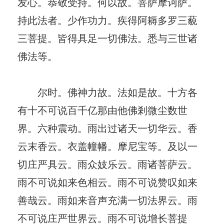
发心。恭敬受持。何以故。菩萨摩诃萨。
持此法者。少作功力。疾得阿耨多罗三藐
三菩提。皆得具足一切佛法。悉与三世诸
佛法等。
尔时。佛神力故。法如是故。十方各
有十不可说百千亿那由他佛剎微尘数世
界。六种震动。雨出过诸天一切华云。香
云末香云。衣盖幢幡。摩尼宝等。及以一
切庄严具云。雨众妓乐云。雨诸菩萨云。
雨不可说如来色相云。雨不可说赞叹如来
善哉云。雨如来音声充满一切法界云。雨
不可说庄严世界云。雨不可说增长菩提