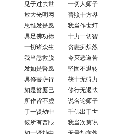
见于过去世 一切人师子
放大光明网 普照十方界
思惟发是愿 我当作世灯
具足佛功德 十力一切智
一切诸众生 贪恚痴炽然
我当悉救脱 令灭恶道苦
发如是誓愿 坚固不退转
具修菩萨行 获十无碍力
如是誓愿已 修行无退怯
所作皆不虚 说名论师子
于一贤劫中 千佛出于世
彼所有普眼 我当次第说
如一贤劫中 无量劫亦然