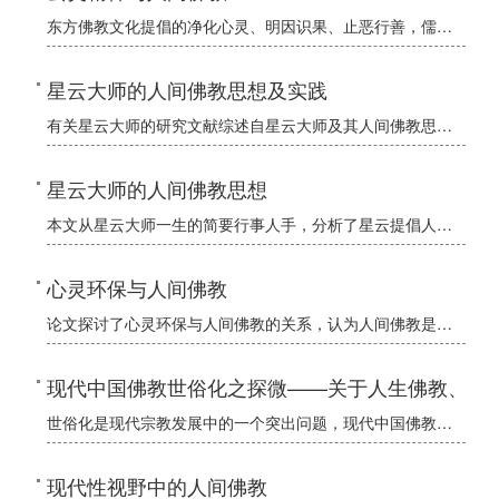
东方佛教文化提倡的净化心灵、明因识果、止恶行善，儒家提倡的诚意修身、维护人伦道德、实现和谐相处，作为人们提高理性，维护社会秩序及世界和平的指导思想，日益显其重要。诞生于唐代的玄奘法师，广学多闻，深通佛
星云大师的人间佛教思想及实践
有关星云大师的研究文献综述自星云大师及其人间佛教思想、佛光山教团进入学术界视野以来，来自大陆、台湾、海外的研究硕果颇丰，本文试作一番梳理，不妥之处还望各位学者专家老师指正。关于星云大师的研究，二十世纪
星云大师的人间佛教思想
本文从星云大师一生的简要行事人手，分析了星云提倡人间佛教的缘起：论述了星云人间佛教思想的内涵、核心、特质、建设：最后归纳了星云倡导人间佛教的意义，从而指出了星云在中国佛教史中的地位。
心灵环保与人间佛教
论文探讨了心灵环保与人间佛教的关系，认为人间佛教是把佛陀的本怀、佛教的基本精神，与现当代社会条件和信众现实需求较好统一起来的一股的佛教思潮，因其契理契机，逐渐发展为现当代佛教发展的主流。而人间佛教的切
现代中国佛教世俗化之探微——关于人生佛教、人
世俗化是现代宗教发展中的一个突出问题，现代中国佛教也在经历这个过程，人生佛教、人间佛教、人间净土思想的产生、发展是其突出表现。本文以太虚、印顺和星云三位佛教思想家和实践家为代表，着重探讨现代中国佛教世
现代性视野中的人间佛教