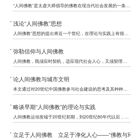
“人间佛教”是太虚大师倡导的佛教在现当代社会发展的一条崭新的线路，它立足于现实的人、人类社会、人类生活的改善及进步。《楞伽经》是禅宗的根本经典，其中的如来藏、宗说并重以及佛陀不舍众生的思想，都彰显出浓
浅论“人间佛教”思想
人间佛教”思想的提出将近一个世纪，在理论与实践上有很多探索。已故的原中国佛教协会会长赵朴初在《中国佛教协会三十年》的报告中指出：提倡人间佛教思想是解决当今中国佛教向何处去的基本途径。这一思想对于当前的
弥勒信仰与人间佛教
人间佛教，既须应时契机，适应现代社会人心，又须契理——契合佛陀教法，这需要论证发挥佛陀即世间而出世间，亦即惠能大师所谓“佛法在世间，不离世间觉”的原理，又须从佛经中找到实践人间佛教的圣者，作为榜样。佛
论人间佛教与城市文明
本文通过对20世纪中国佛教参与社会建设的思考及其种种实践活动，强调人间佛教思想正是佛教参与社会的理论建构，才能使佛教教化功能在现代社会中得以充分发挥。我们今天讨论通过深化“人间佛教”实践、参与当代中国
略谈早期“人间佛教”的理论与实践
人间佛教运动发端于20世纪初期，到20世纪80年代以后，己经在两岸三地发展成为超越派系界限、超越地区划分的佛教主导潮流，无论是佛教界、学术界还是宗教管理部门，凡涉及中国佛教的现状和未来发展，就无法回避
立足于人间佛教 立足于净化人心——“佛教与环保