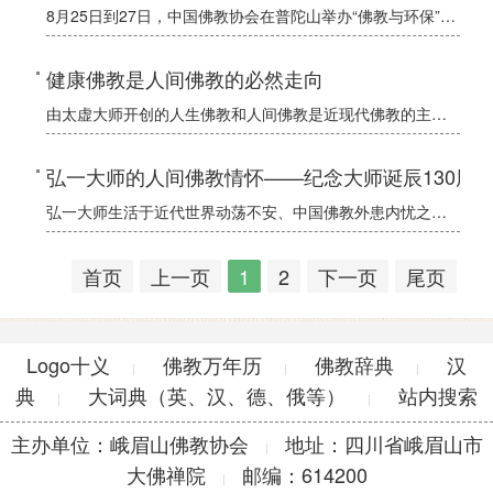
8月25日到27日，中国佛教协会在普陀山举办“佛教与环保”讲演会，来自各地的佛教长老、专家学者和青年法师欢聚一堂，就“佛教与环保”问题发表论文，或给予点评，发挥高见；中国佛教协会组织有力，普陀山佛教协
健康佛教是人间佛教的必然走向
由太虚大师开创的人生佛教和人间佛教是近现代佛教的主流，关注现实人生，切实改善和提高生活质量，使佛教充分发挥其离苦得乐的作用，这不仅是佛教的宗旨，更是众生的需要。人间佛教的特色便是玄虚到切实，在时间上是
弘一大师的人间佛教情怀——纪念大师诞辰130周
弘一大师生活于近代世界动荡不安、中国佛教外患内忧之时，中国佛教正在厄难中图求振兴和发展。太虚大师契理契机提出的“人间佛教”，为中国佛教的复兴指明了出路。但人间佛教作为一种思想与实践体系，非成于一人之手
首页
上一页
1
2
下一页
尾页
Logo十义
佛教万年历
佛教辞典
汉
|
|
|
典
大词典（英、汉、德、俄等）
站内搜索
|
|
主办单位：峨眉山佛教协会
地址：四川省峨眉山市
|
大佛禅院
邮编：614200
|