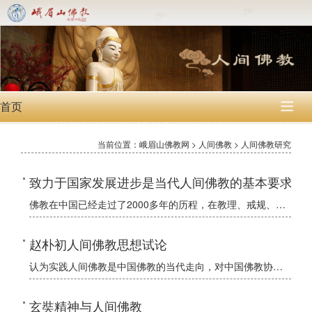
首页

当前位置：峨眉山佛教网 > 人间佛教 > 人间佛教研究
致力于国家发展进步是当代人间佛教的基本要求
佛教在中国已经走过了2000多年的历程，在教理、戒规、组织制度和活动仪轨等方面已经形成了与中华民族思想文化和社会习俗相适应的民族特色。20世纪80年代以后，中国佛教在指导思想、教务活动、文教建设等方面
赵朴初人间佛教思想试论
认为实践人间佛教是中国佛教的当代走向，对中国佛教协会前会长赵朴初居士的非凡经历和提出并付诸实践的人间佛教进行考察，对其要点进行归纳，认为海峡两岸佛教界对人间佛教的探索和实践，从整体上丰富了中国佛教的人
玄奘精神与人间佛教