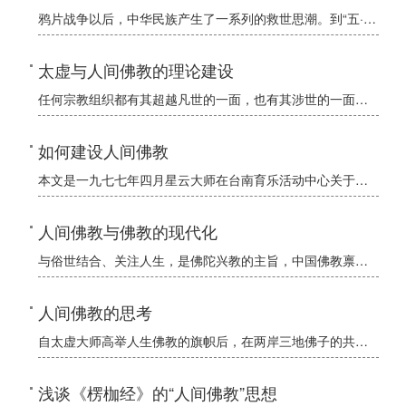
鸦片战争以后，中华民族产生了一系列的救世思潮。到“五·四”新文化运动的时候，这些思潮逐渐凝聚成“科学”与“民主”两面大旗。人间佛教思想的产生与发展，是这股思潮的重要组成部分。经过近百年的发展，人间佛教
太虚与人间佛教的理论建设
任何宗教组织都有其超越凡世的一面，也有其涉世的一面。佛教也不例外。它分别彼岸和此岸、理想的极乐净土和现实的污浊尘世，诱导人们绝尘弃世，入佛超凡。至于此岸世界的芸芸众生是否真能超越现实的茫茫苦海而达庄严
如何建设人间佛教
本文是一九七七年四月星云大师在台南育乐活动中心关于人间佛教的开示。
人间佛教与佛教的现代化
与俗世结合、关注人生，是佛陀兴教的主旨，中国佛教禀承了印土佛教的精髓，经过数千年的发展，形成了独具特色的注重入世的人间佛教。随着社会发展，中国佛教的这种人间化倾向有愈来愈强的趋势。本文就中国佛教如何现
人间佛教的思考
自太虚大师高举人生佛教的旗帜后，在两岸三地佛子的共同推动下，基本成为当代汉传地区佛教思想的主流。全面了解人生佛教，也就把握了当今教界的脉动。本文从宏观上谈了人生佛教，为大家认识人生佛教提供一个思路。
浅谈《楞枷经》的“人间佛教”思想