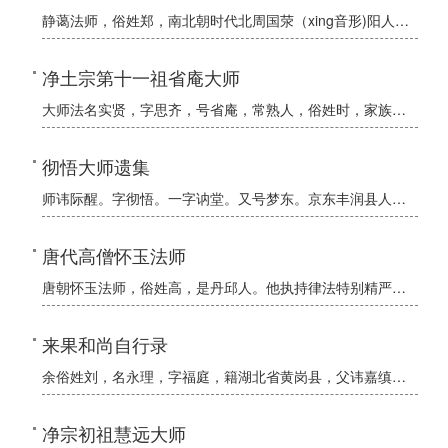
静蔼法师，俗姓郑，南北朝时代北周国荥（xing音形)阳人。他少年时游览寺院，看到描绘地狱种种苦刑的壁画，毛骨悚然，顿生出家之心，随即到瓦棺寺，在和禅师座下归依三宝。17岁，受具足戒，从此严持戒律，广学
净土宗第十一祖省庵大师
大师法名实贤，字思齐，号省庵，常熟人，俗姓时，家族世代为书香门第。大师天生不食荤腥，七岁出家，拜清凉庵容选和尚为师，15岁正式剃发。大师聪慧爽朗，经典过目不忘，诗文书法无一不精。
彻悟大师遗集
师讳际醒。字彻悟。一字讷堂。又号梦东。京东丰润县人。族姓马。父讳万璋。母高氏。师幼而颖异。长喜读书。经史群籍。靡弗采览。二十二岁。因大病。悟幻质无常。发出世志。
唐代高僧怀玉法师
唐朝怀玉法师，俗姓高，是丹邱人。他执持律法特别精严，把戒律名节视为悬崖峭壁一样不可犯越半步。每日一食长坐，跳蚤虱子满屋都是。一生诵〈弥陀经〉30万遍，每天课佛号5万声。常行忏悔，注想净业近40年。
来果和尚自行录
余俗姓刘，名永理，字福庭，籍湖北省黄岗县，父讳嘉缜，母氏方，世以耕读为业。母妊余时，不能食荤，食则腹痛，至临产夜，父见金鲤进房，母见黄袍白须老比丘入内，黄光满室，而余诞生矣。父命名曰鲤、母为取乳名曰小
净宗初祖慧远大师