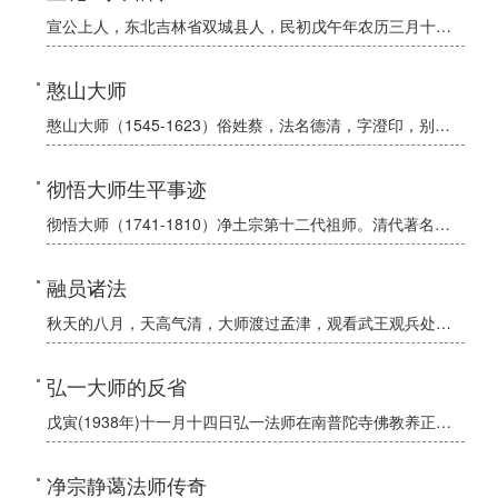
宣公上人，东北吉林省双城县人，民初戊午年农历三月十六日生。俗姓白，名玉书，又名玉禧。父富海公，一生勤俭治家，以务农为业。母胡太夫人，生前茹素念佛，数十年如一日，怀上人时曾向佛菩萨祈愿，生上人前夕，梦见
憨山大师
憨山大师（1545-1623）俗姓蔡，法名德清，字澄印，别号憨山。明金陵全椒县古蔡浅人（今安徽和县绰庙先锋村），明代"四大高僧"之一。
彻悟大师生平事迹
彻悟大师（1741-1810）净土宗第十二代祖师。清代著名高僧。讳际醒，字彻悟，一字讷堂，又号梦东，京东丰润县人（今河北省丰润县境内）。俗姓马，父讳万璋，母高氏。大师幼时聪慧颖异，长而喜好读书，儒家典
融员诸法
秋天的八月，天高气清，大师渡过孟津，观看武王观兵处，在这里作诗一首：片石荒碑倚岸头，当年曾此会诸侯。王纲直使同天地，应共黄河不断流。
弘一大师的反省
戊寅(1938年)十一月十四日弘一法师在南普陀寺佛教养正院同学会席上的讲话。南普陀寺是厦门著名古刹，居于鹭岛五老峰前，始建于唐代，初称泗洲院。1924年由临济宗转逢和尚改为十方丛林选贤制，会泉法师任第
净宗静蔼法师传奇