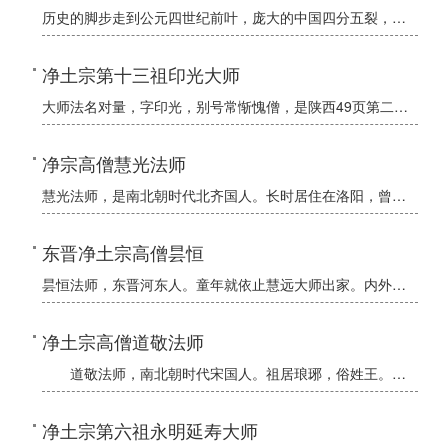
历史的脚步走到公元四世纪前叶，庞大的中国四分五裂，战火纷飞，生灵涂炭。大地在呻吟，百姓在哭泣。多难的世人，何时才能脱离苦海？绝望的心，怎样才能看到希望？
净土宗第十三祖印光大师
大师法名对量，字印光，别号常惭愧僧，是陕西49页第二行阳人。俗姓赵，后世佛门弟子都称大师是大势至菩萨再来。
净宗高僧慧光法师
慧光法师，是南北朝时代北齐国人。长时居住在洛阳，曾著《华严》、《涅槃》、《十地》等注疏，精妙地开显我佛权实真谛。一天，他在病中见一队天人前来迎接。法师说：“我的志愿是归于安养。”不一会，果然看见净土化
东晋净土宗高僧昙恒
昙恒法师，东晋河东人。童年就依止慧远大师出家。内外经典，没有不通达的。品德、操行、清静孤高，常常有鹿群驯服地围绕在他的座旁。自从进入庐山以后，他便专志念佛。义熙14年，昙恒法师端坐合掌，高声念佛而化。
净土宗高僧道敬法师
道敬法师，南北朝时代宋国人。祖居琅琊，俗姓王。祖父王凝之，那时任江州刺史，这使法师有机会追随慧远大师出家。17岁时，即博通经论，每日记诵达万言以上。常常感叹戒律不容易完全遵守，于是发愿六根早日
净土宗第六祖永明延寿大师