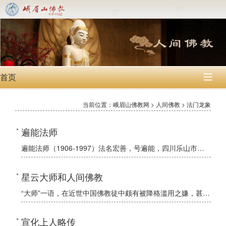
首页

当前位置：峨眉山佛教网 > 人间佛教 > 法门龙象
遍能法师
遍能法师（1906-1997）法名宏善，号遍能，四川乐山市人。中国当代高僧、著名佛学家、佛教教育家。
星云大师和人间佛教
“大师”一语，在近世中国佛教徒中颇有被降格滥用之嫌，甚至被当作对比丘尼的专称。其实，大师（梵语Wastr）在佛教中本是一个相当高级的称谓，按《本事经》解释，是指证到须陀洹果以上直至佛果的圣僧，此等人出
宣化上人略传