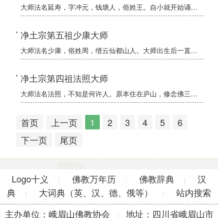
大师法名延寿，字冲元，钱塘人，俗姓王。自小就开始诵《法华经》。钱王文穆时期，大师尚未出家，为税务官。借此方便，多用国税买放生灵。因盗用国库，其罪当死，已押付刑场。钱王信佛，派人悄悄查看，若面色不变就放
净土宗第五祖少康大师
大师法名少康，俗姓周，缙云仙都山人。大师出生后一直不说话，7岁随母亲到灵山寺拜佛，母亲问：“我儿认得佛爷吗？”大师忽然发声说：“是释迦牟尼佛。”父母悲喜交加，就施舍他出家为僧。到15岁，即通晓《法华》
净土宗第四祖法照大师
大师法名法照，不知是何许人。原本住在庐山，修念佛三昧。一天，大师在定中神游极乐世界，见一僧人穿破旧衣服，侍立在阿弥陀佛左右。佛告他说：“这是衡山的承远。”大师出定后，立即上衡山求见，在悬崖下见到承远大
首页
上一页
1
2
3
4
5
6
下一页
尾页
Logo十义
佛教万年历
佛教辞典
汉
|
|
|
典
大词典（英、汉、德、俄等）
站内搜索
|
|
主办单位：峨眉山佛教协会
地址：四川省峨眉山市
|