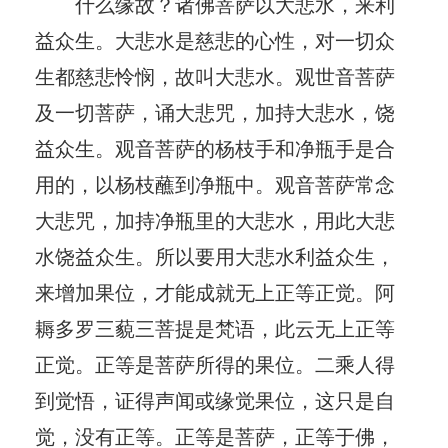
什么缘故？诸佛菩萨以大悲水，来利
益众生。大悲水是慈悲的心性，对一切众
生都慈悲怜悯，故叫大悲水。观世音菩萨
及一切菩萨，诵大悲咒，加持大悲水，饶
益众生。观音菩萨的杨枝手和净瓶手是合
用的，以杨枝蘸到净瓶中。观音菩萨常念
大悲咒，加持净瓶里的大悲水，用此大悲
水饶益众生。所以要用大悲水利益众生，
来增加果位，才能成就无上正等正觉。阿
耨多罗三藐三菩提是梵语，此云无上正等
正觉。正等是菩萨所得的果位。二乘人得
到觉悟，证得声闻或缘觉果位，这只是自
觉，没有正等。正等是菩萨，正等于佛，