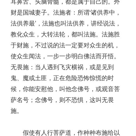
耳鼻舌、头脑骨髓，都是属于自己的。外
财是国城妻子。法施者：所谓‘诸供养中，
法供养最’，法施也叫法供养，讲经说法，
教化众生，大转法轮，都叫法施。法施胜
于财施，不过说的法一定要对众生的机，
使众生闻法，一步一步明白佛法而开悟。
无畏施：当人遇到飞灾横祸，或是见到
鬼、魔或土匪，正在危险恐怖惊慌的时
候，你能安慰他，叫他念佛号，或观音菩
萨名号；念佛号，则不恐惧，这叫无畏
施。
假使有人行菩萨道，作种种布施给以