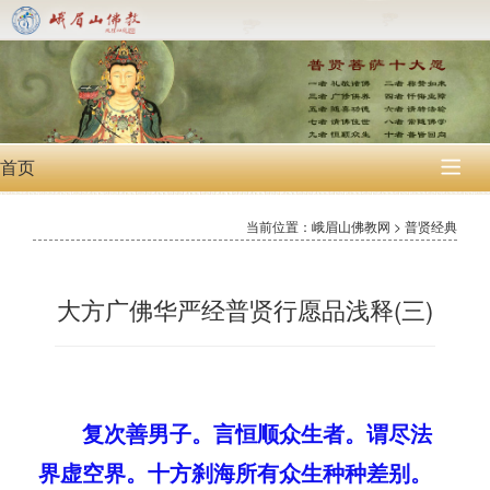
首页

当前位置：峨眉山佛教网 > 普贤经典
大方广佛华严经普贤行愿品浅释(三)
复次善男子。言恒顺众生者。谓尽法
界虚空界。十方刹海所有众生种种差别。