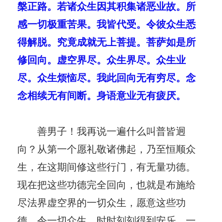
槃正路。若诸众生因其积集诸恶业故。所
感一切极重苦果。我皆代受。令彼众生悉
得解脱。究竟成就无上菩提。菩萨如是所
修回向。虚空界尽。众生界尽。众生业
尽。众生烦恼尽。我此回向无有穷尽。念
念相续无有间断。身语意业无有疲厌。
善男子！我再说一遍什么叫普皆迥
向？从第一个愿礼敬诸佛起，乃至恒顺众
生，在这期间修这些行门，有无量功德。
现在把这些功德完全回向，也就是布施给
尽法界虚空界的一切众生，愿意这些功
德，令一切众生，时时刻刻得到安乐，一