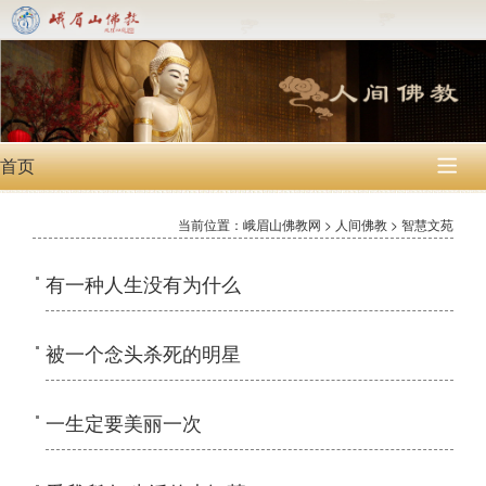
首页

当前位置：峨眉山佛教网 > 人间佛教 > 智慧文苑
有一种人生没有为什么
被一个念头杀死的明星
一生定要美丽一次