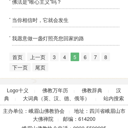
佛法是“唯心主义”吗？
当你相信时，它就会发生
我愿意做一盏灯照亮您回家的路
首页
上一页
3
4
5
6
7
8
下一页
尾页
Logo十义
佛教万年历
佛教辞典
汉
|
|
|
典
大词典（英、汉、德、俄等）
站内搜索
|
|
主办单位：峨眉山佛教协会
地址：四川省峨眉山市
|
大佛禅院
邮编：614200
|
峨眉山佛教协会电话：0833-5590995