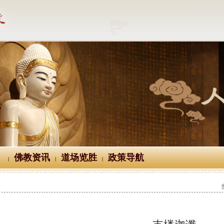
佛教资讯
道场览胜
政策导航
|
|
|
支楼迦谶