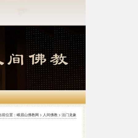
当前位置：峨眉山佛教网 > 人间佛教 > 法门龙象