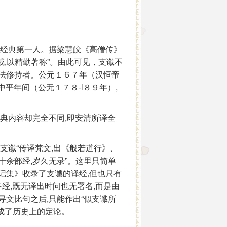
乘经典第一人。据梁慧皎《高僧传》
戒,以精勤著称”。由此可见，支谶不
佛法修持者。公元１６７年（汉恒帝
中平年间（公无１７８-l８９年）,
典内容却完全不同,即安清所译全
支谶“传译梵文,出《般若道行》、
十余部经,岁久无录”。这里只简单
记集》收录了支谶的译经,但也只有
各经,既无译出时问也无署名,而是由
寻文比句之后,只能作出“似支谶所
就成了历史上的定论。