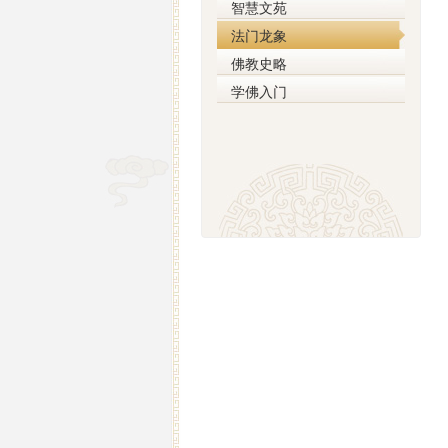
智慧文苑
法门龙象
佛教史略
学佛入门