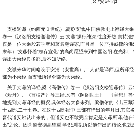
支楼迦谶（约西元２世纪）,简称支谶,中国佛教史上翻译大
卷一《汉洛阳支楼迦谶传》云:支谶“操行纯深,性度开敏,禀持法
仅是一位大乘般若学者和著名翻译家,而且是一位严持戒律的
末年）’支谶怀着“志存宣化"的高尚愿望来到中国洛阳,在光和、
译出大乘经典多部,后不知所终。
支谶来华时间略晚于安清（安世高）,二人都是译师,但所译经
部为小乘经,而支谶所译全部为大乘经。
关于支谶的译经,梁《高僧传》卷一《汉洛阳支楼迎谶传》云:
《般舟》、《首楞严》等三经,又有《阿阁世王》、《宝积》等
地提到支谶译经的概况,具体经名大多未列。梁僧佑的《出三藏
十四部,二十七卷。在这十四部经中,三部有译出的年月日,其它
晋代道安辨认出来的，但道安也不敢完全肯定是支谶所译,他在
出”之论。因为道安德高望重,学识渊博,所以他作出的结论,也