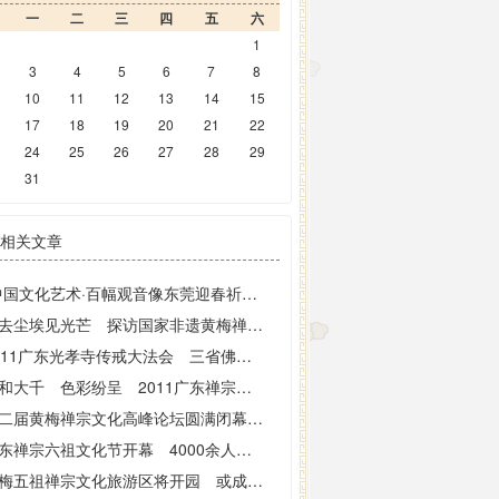
一
二
三
四
五
六
1
3
4
5
6
7
8
10
11
12
13
14
15
17
18
19
20
21
22
24
25
26
27
28
29
31
相关文章
“中国文化艺术·百幅观音像东莞迎春祈福展”广东举行
拂去尘埃见光芒 探访国家非遗黄梅禅宗祖师传说
2011广东光孝寺传戒大法会 三省佛协会长传授初坛沙弥戒
祥和大千 色彩纷呈 2011广东禅宗六祖文化节圆满闭幕
第二届黄梅禅宗文化高峰论坛圆满闭幕 生活禅研究有新进展
广东禅宗六祖文化节开幕 4000余人齐聚一堂
黄梅五祖禅宗文化旅游区将开园 或成世界禅修圣地