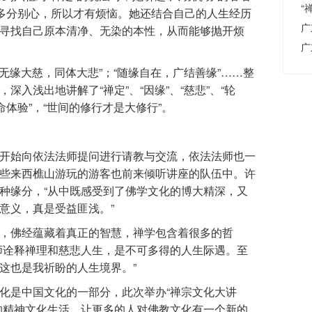
“
很多分别心，所以才有烦恼。她还结合自己的人生经历
寻找自己原本清净、无染的本性，从而能够抛开烦
广
无缘大慈，同体大悲”；“随缘自在，广结善缘”……整
入浅出地讲解了“禅定”、“因缘”、“慈悲”、“轮
命体验”，“世间的修行才是大修行”。
开始向依法法师提问进行请教与交流，依法法师也一
些来西樵山游玩的游客也前来倾听讲座的队伍中。许
种缘分，“从中既感受到了佛学文化的博大精深，又
意义，真是受益匪浅。”
，佛经蕴藏着真正的智慧，禅学包含着很多的哲
师诠释禅理和慈悲人生，是不可多得的人生际遇。至
这也是我祈盼的人生境界。”
化是中国文化的一部分，此次举办“禅宗文化大讲
的精神文化生活，让更多的人对佛教文化有一个新的