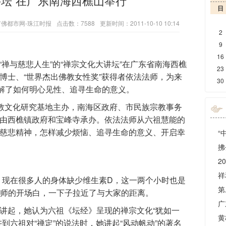
讲坛”在广东南海西樵山举行
日
佛都市网-珠江时报
点击数：7588
更新时间：2011-10-10 10:14
2
9
16
“禅与慈悲人生”的“禅宗文化大讲坛”在广东省南海西樵
23
博士、“世界杰出佛教女性奖”获得者依法法师，为来
30
讲解了如何明心见性、追寻生命的意义。
教文化研究基地主办，南海区政府、市民族宗教事务
由西樵镇政府和宝峰寺承办。依法法师从六祖慧能的
慈悲精神，怎样减少烦恼、追寻生命的意义、开启幸
现在很多人的身体缺少维生素D，这一两个小时也是
法师的开场白，一下子拉近了与大家的距离。
讲起，她认为六祖《坛经》呈现的禅宗文化“犹如一
到六祖对“禅定”的说法时，她讲起“风动帆动”的著名