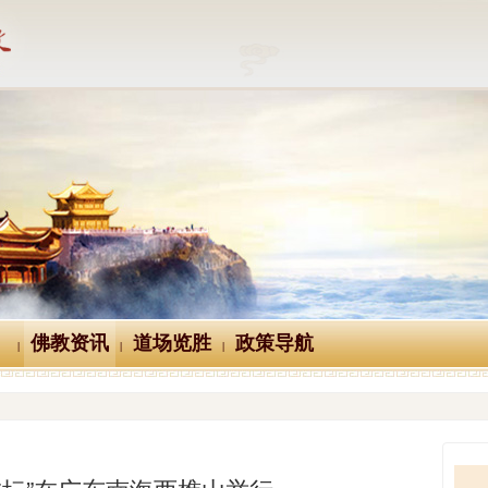
佛教资讯
道场览胜
政策导航
|
|
|