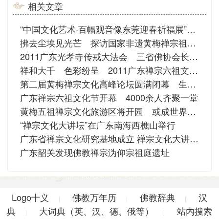
相关文章
“中国文化艺术·百幅观音像东莞迎春祈福展”广东举行
拂去尘埃见光芒 探访国家非遗黄梅禅宗祖师传说
2011广东光孝寺传戒大法会 三省佛协会长传授初坛沙弥戒
祥和大千 色彩纷呈 2011广东禅宗六祖文化节圆满闭幕
第二届黄梅禅宗文化高峰论坛圆满闭幕 生活禅研究有新进展
广东禅宗六祖文化节开幕 4000余人齐聚一堂
黄梅五祖禅宗文化旅游区将开园 或成世界禅修圣地
“禅宗文化大讲坛”在广东南海西樵山举行
广东省禅宗文化研究基地成立 禅宗文化大讲坛开讲
广东韶关发现佛教禅宗沩仰宗祖庭遗址
Logo十义
佛教万年历
佛教辞典
汉
|
|
|
典
大词典（英、汉、德、俄等）
站内搜索
|
|