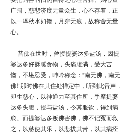
广阔，慈悲济度无量众生，心不存着，正
以一泽秋水如镜，月穿无痕，故称舍无量
心。
昔佛在世时，曾授提婆达多盐汤，因提
婆达多好酥腻食物，头痛腹满，受大苦
恼，不堪忍受，呻吟称念：“南无佛，南无
佛!”那时佛在其住处禅定中，听到此音声，
即生慈心，以神通力至其住所，手摩提婆
达多头腹，授与盐汤，令其服饮，得到病
愈。而提婆达多叛佛害佛，佛不记冤而救
之，以慈使其乐，以悲拔其苦，以其病痊