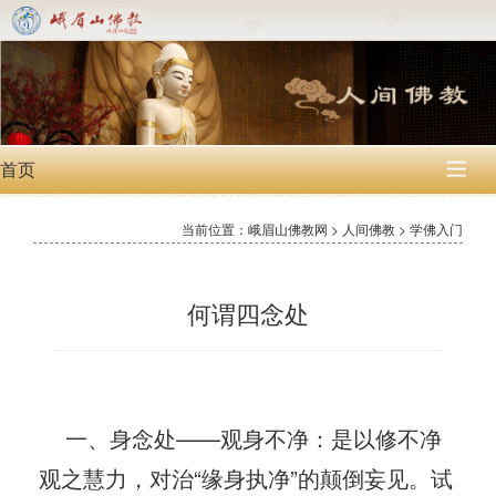
首页

当前位置：峨眉山佛教网 > 人间佛教 > 学佛入门
何谓四念处
一、身念处——观身不净：是以修不净
观之慧力，对治“缘身执净”的颠倒妄见。试