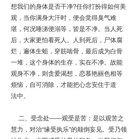
想我们的身体是否干净?任你打扮得如何美
观，当你满身大汗时，便会觉得臭气难
堪，何况唾涕便溺等，皆是不净。当人死
后，大家更怕看死人。人到死后，尸体腐
烂，遍体生蛆，穿筋啮骨，最后成为白骨
一堆，这个身体的生存，实在不净。故能
观身不净，则贪爱渴想，恋慕艳丽色相等
烦恼，自可消除，才能把心念安住于道
法中。
二、受念处——观受是苦：是以观苦之
慧力，对治“缘受执乐”的颠倒妄见。受乃领