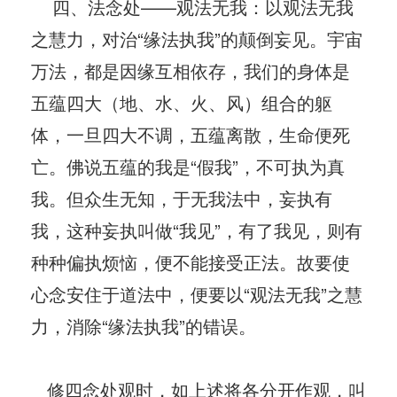
四、法念处——观法无我：以观法无我
之慧力，对治“缘法执我”的颠倒妄见。宇宙
万法，都是因缘互相依存，我们的身体是
五蕴四大（地、水、火、风）组合的躯
体，一旦四大不调，五蕴离散，生命便死
亡。佛说五蕴的我是“假我”，不可执为真
我。但众生无知，于无我法中，妄执有
我，这种妄执叫做“我见”，有了我见，则有
种种偏执烦恼，便不能接受正法。故要使
心念安住于道法中，便要以“观法无我”之慧
力，消除“缘法执我”的错误。
修四念处观时，如上述将各分开作观，叫