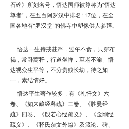
石碑》所刻名号，悟达国师被尊称为“悟达
尊者”，在五百阿罗汉中排名117位，在全
国各地有“罗汉堂”的佛寺中塑像供人参拜。
悟达一生持戒甚严，过午不食，只穿布
褐，常卧蒿秆，行道坐禅，至老不渝。悟
达视众生平等，不分贵贱长幼，待之如
一，素结情好。
悟达平生著作较多，有《礼忏文》六
卷、《如来藏经释疏》二卷、《胜曼经
疏》四卷、《般若心经疏义》、《金刚经
疏义》、《释氏杂文外篇》及箴论、碑、