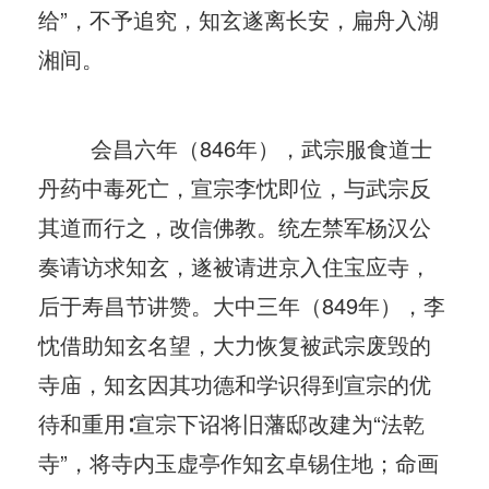
给”，不予追究，知玄遂离长安，扁舟入湖
湘间。
会昌六年（846年），武宗服食道士
丹药中毒死亡，宣宗李忱即位，与武宗反
其道而行之，改信佛教。统左禁军杨汉公
奏请访求知玄，遂被请进京入住宝应寺，
后于寿昌节讲赞。大中三年（849年），李
忱借助知玄名望，大力恢复被武宗废毁的
寺庙，知玄因其功德和学识得到宣宗的优
待和重用∶宣宗下诏将旧藩邸改建为“法乾
寺”，将寺内玉虚亭作知玄卓锡住地；命画