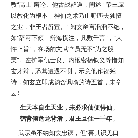
教“高士”辩论。他舌战群道，阐述∶“帝王应
以教化为根本，神仙之术乃山野匹夫独擅
之业，非王者所宜。” 知玄辩言滔滔不绝，
如“辞河下倾，辩海横注，凡数千言”，“大
忤上旨”，在场的文武官员无不“为之股
栗”。左护军仇士良、内枢密杨钦义等惜知
玄才辩，恐其遭遇不测，示意他作祝尧
诗，知玄立即成韵含讽喻的诗五首，末章
云∶
生天本自生天业，未必求仙便得仙。
鹤背倾危龙背滑，君王且住一千年。
武宗虽不纳知玄忠谏，但“喜其识见口