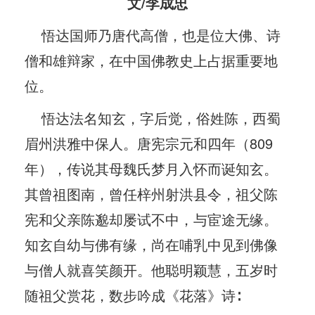
文/李成忠
悟达国师乃唐代高僧，也是位大佛、诗
僧和雄辩家，在中国佛教史上占据重要地
位。
悟达法名知玄，字后觉，俗姓陈，西蜀
眉州洪雅中保人。唐宪宗元和四年（809
年），传说其母魏氏梦月入怀而诞知玄。
其曾祖图南，曾任梓州射洪县令，祖父陈
宪和父亲陈邈却屡试不中，与宦途无缘。
知玄自幼与佛有缘，尚在哺乳中见到佛像
与僧人就喜笑颜开。他聪明颖慧，五岁时
随祖父赏花，数步吟成《花落》诗∶