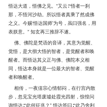
悟达大道，悟佛之见。”又云∶“悟者一刹
那，不悟河沙劫。所以悟者真乘了然成佛
之义。今赐‘悟达国师’为号，虽曰强名，用
表朕意。” 知玄再三推辞不遂。
佛、佛陀是梵语的音译，其意为觉醒、
觉悟，是大彻大悟的智者，是觉醒者和唤
醒者。而悟达其义正与佛、佛陀本义相
同，悟达本身就是一位最大的智者、觉醒
者和唤醒者。
相传，一夜僖宗心情郁闷，在行宫内散
步，忽见宝光塔废墟处霞光四射，惊惶问
询悟达∶“此何征兆？” 悟达答曰∶“此乃舍利