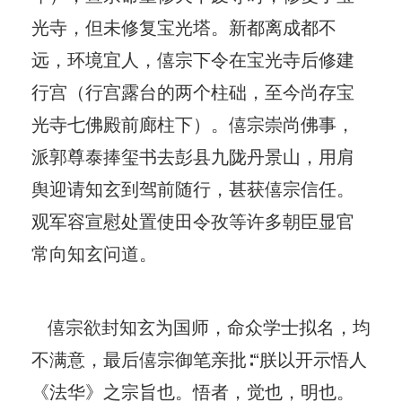
光寺，但未修复宝光塔。新都离成都不
远，环境宜人，僖宗下令在宝光寺后修建
行宫（行宫露台的两个柱础，至今尚存宝
光寺七佛殿前廊柱下）。僖宗崇尚佛事，
派郭尊泰捧玺书去彭县九陇丹景山，用肩
舆迎请知玄到驾前随行，甚获僖宗信任。
观军容宣慰处置使田令孜等许多朝臣显官
常向知玄问道。
僖宗欲封知玄为国师，命众学士拟名，均
不满意，最后僖宗御笔亲批∶“朕以开示悟人
《法华》之宗旨也。悟者，觉也，明也。