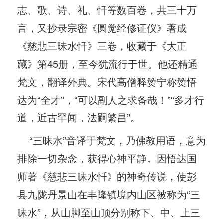
志、歌、诗、礼、忏等数百卷，共三十万
言，又抄录宗密《圆觉经修证仪》著成
《慈悲三昧水忏》三卷，收藏于《大正
藏》第45册，至今犹流行于世。他还精通
梵文，翻译外典。宋代高僧释赞宁称赞悟
达为“全才”，“可以副人之求备哉！”“多才行
道，近古罕闻，法嗣繁昌”。
“三昧水”音译于梵文，乃佛教用语，意为
排除一切杂念，获得心神平静。因悟达国
师著《慈悲三昧水忏》的神奇传说，使彭
县九陇丹景山在丰隆镇境内山区被称为“三
昧水”，从山脚至山顶分别称下、中、上三