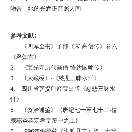
吻合，她的光辉正普照人间。
参考文献∶
1、 《四库全书》子部《宋·高僧传》卷六
《释知玄》
2、 《宝光寺历代高僧·悟达国师传》
3、 《大藏经》·《慈悲三昧水忏》
4、 四川省菩提印经院出版《慈悲三昧水
忏》
5、 《资治通鉴》《唐纪七十至七十二·僖
宗惠圣恭定孝皇帝中之上》
6、 1996年编纂的《洪雅县志》第三十篇