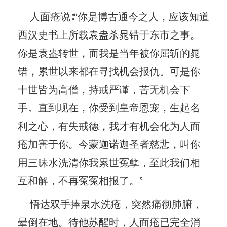
人面疮说∶“你是博古通今之人，应该知道
西汉史书上所载袁盎杀晁错于东市之事。
你是袁盎转世，而我是当年被你屈斩的晁
错，累世以来都在寻找机会报仇。可是你
十世皆为高僧，持戒严谨，苦无机会下
手。直到现在，你受到皇帝恩宠，生起名
利之心，有失戒德，我才有机会化为人面
疮加害于你。今蒙迦诺迦圣者慈悲，叫你
用三昧水洗清你我累世冤孽，至此我们相
互和解，不再冤冤相报了。”
悟达双手捧泉水洗疮，突然痛彻肺腑，
晕倒在地。待他苏醒时，人面疮已完全消