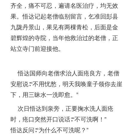
齐全，痛不可忍，遍请名医治疗，均无效
果。悟达记起老僧临别留言，乞准回彭县
九陇丹景山，果见有两棵青松，后面是金
碧辉煌的寺院，当年他救治过的老僧，正
站立寺门前迎接他。
悟达国师向老僧求治人面疮良方，老僧
安慰说∶“不用忧愁，明天我唤童子领你去崖
下，用三昧水一洗即愈。”
次日悟达到泉旁，正要掬水洗人面疮
时，疮口突然开口说话∶“不可洗啊！”
悟达反问∶“为什么不可洗呢？”