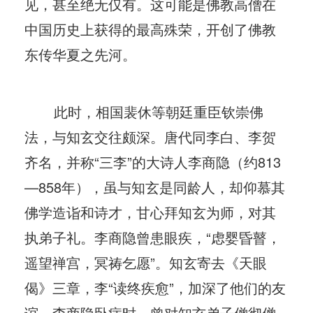
见，甚至绝无仅有。这可能是佛教高僧在
中国历史上获得的最高殊荣，开创了佛教
东传华夏之先河。
此时，相国裴休等朝廷重臣钦崇佛
法，与知玄交往颇深。唐代同李白、李贺
齐名，并称“三李”的大诗人李商隐（约813
—858年），虽与知玄是同龄人，却仰慕其
佛学造诣和诗才，甘心拜知玄为师，对其
执弟子礼。李商隐曾患眼疾，“虑婴昏瞽，
遥望禅宫，冥祷乞愿”。知玄寄去《天眼
偈》三章，李“读终疾愈”，加深了他们的友
谊。李商隐卧病时，曾对知玄弟子僧彻僧