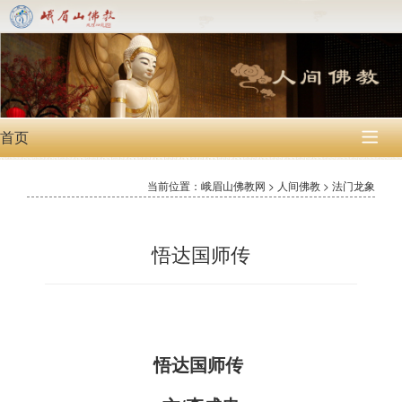
首页

当前位置：峨眉山佛教网 > 人间佛教 > 法门龙象
悟达国师传
悟达国师传