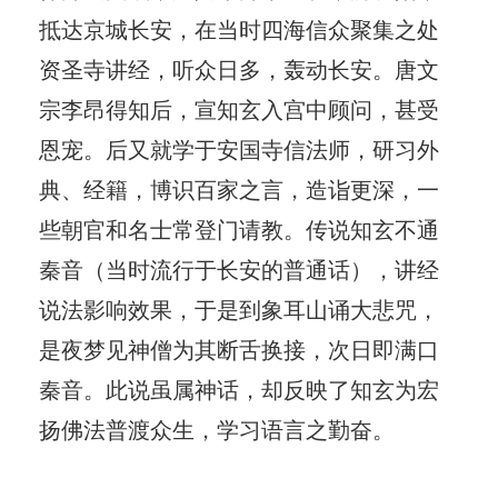
抵达京城长安，在当时四海信众聚集之处
资圣寺讲经，听众日多，轰动长安。唐文
宗李昂得知后，宣知玄入宫中顾问，甚受
恩宠。后又就学于安国寺信法师，研习外
典、经籍，博识百家之言，造诣更深，一
些朝官和名士常登门请教。传说知玄不通
秦音（当时流行于长安的普通话），讲经
说法影响效果，于是到象耳山诵大悲咒，
是夜梦见神僧为其断舌换接，次日即满口
秦音。此说虽属神话，却反映了知玄为宏
扬佛法普渡众生，学习语言之勤奋。