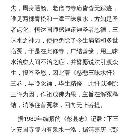
失，周身通畅。老僧与寺庙皆杳无踪迹，
唯见两棵青松和一潭三昧泉水，方知是圣
者点化。悟达国师感迦诺迦圣者恩德，三
昧水之神力，使他免除了今生病痛和多世
宿冤，于是在此修寺，广结善缘，用三昧
水治愈人间不治之症，并誓愿说法引渡众
生，报答圣恩，因此著《慈悲三昧水忏》
三卷，早晚念诵，毕生精修。此忏以净除
三障为因，作祖成佛为果，主旨在解冤释
结，消除往昔冤孽，回向无上菩提。
据1989年编纂的《彭县志》记载∶“下三
昧安国寺院内有泉水一泓，据清嘉庆《彭