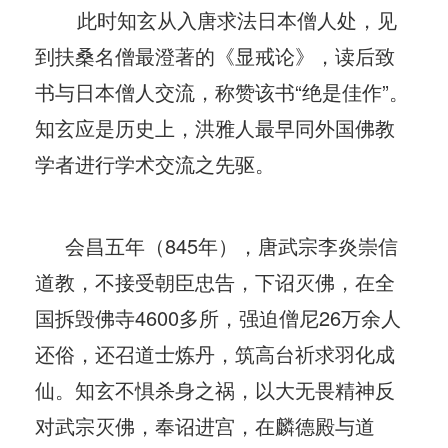
此时知玄从入唐求法日本僧人处，见
到扶桑名僧最澄著的《显戒论》，读后致
书与日本僧人交流，称赞该书“绝是佳作”。
知玄应是历史上，洪雅人最早同外国佛教
学者进行学术交流之先驱。
会昌五年（845年），唐武宗李炎崇信
道教，不接受朝臣忠告，下诏灭佛，在全
国拆毁佛寺4600多所，强迫僧尼26万余人
还俗，还召道士炼丹，筑高台祈求羽化成
仙。知玄不惧杀身之祸，以大无畏精神反
对武宗灭佛，奉诏进宫，在麟德殿与道