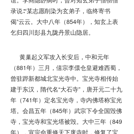
录说∶“某志愿削染为玄弟子，临终寄书
偈”云云。大中八年（854年），知玄上表
乞归四川彭县九陇丹景山隐居。
黄巢起义军攻入长安后，中和元年
（881年）三月，僖宗李儇仓皇避难西蜀，
曾驻跸新都城北宝光寺中。宝光寺相传始
建于东汉，隋代名“大石寺”，唐开元二十九
年（741年）定名宝光寺，寺内佛塔称宝光
塔。会昌五年（845年）武宗下令全国毁佛
寺，宝光寺和宝光塔被毁。大中三年（849
年），宣宗命重修天下废寺时，修复了宝