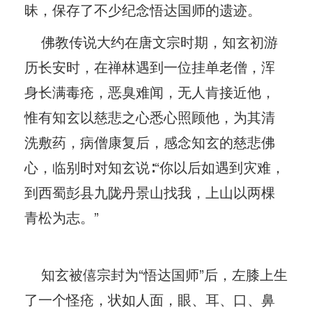
昧，保存了不少纪念悟达国师的遗迹。
佛教传说大约在唐文宗时期，知玄初游
历长安时，在禅林遇到一位挂单老僧，浑
身长满毒疮，恶臭难闻，无人肯接近他，
惟有知玄以慈悲之心悉心照顾他，为其清
洗敷药，病僧康复后，感念知玄的慈悲佛
心，临别时对知玄说∶“你以后如遇到灾难，
到西蜀彭县九陇丹景山找我，上山以两棵
青松为志。”
知玄被僖宗封为“悟达国师”后，左膝上生
了一个怪疮，状如人面，眼、耳、口、鼻