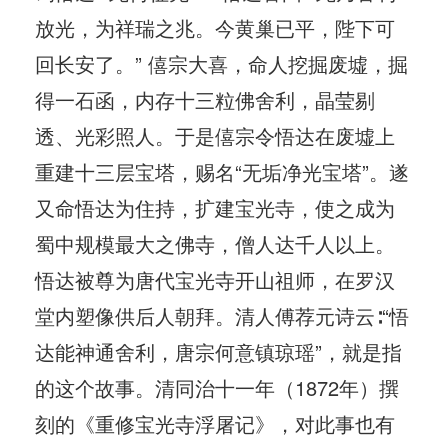
放光，为祥瑞之兆。今黄巢已平，陛下可
回长安了。” 僖宗大喜，命人挖掘废墟，掘
得一石函，内存十三粒佛舍利，晶莹剔
透、光彩照人。于是僖宗令悟达在废墟上
重建十三层宝塔，赐名“无垢净光宝塔”。遂
又命悟达为住持，扩建宝光寺，使之成为
蜀中规模最大之佛寺，僧人达千人以上。
悟达被尊为唐代宝光寺开山祖师，在罗汉
堂内塑像供后人朝拜。清人傅荐元诗云∶“悟
达能神通舍利，唐宗何意镇琼瑶”，就是指
的这个故事。清同治十一年（1872年）撰
刻的《重修宝光寺浮屠记》，对此事也有