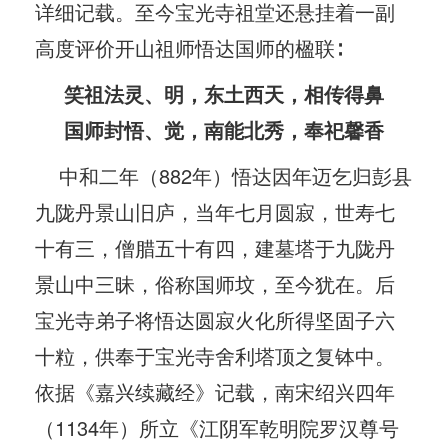
详细记载。至今宝光寺祖堂还悬挂着一副
高度评价开山祖师悟达国师的楹联∶
笑祖法灵、明，东土西天，相传得鼻
国师封悟、觉，南能北秀，奉祀馨香
中和二年（882年）悟达因年迈乞归彭县
九陇丹景山旧庐，当年七月圆寂，世寿七
十有三，僧腊五十有四，建墓塔于九陇丹
景山中三昧，俗称国师坟，至今犹在。后
宝光寺弟子将悟达圆寂火化所得坚固子六
十粒，供奉于宝光寺舍利塔顶之复钵中。
依据《嘉兴续藏经》记载，南宋绍兴四年
（1134年）所立《江阴军乾明院罗汉尊号