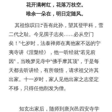
花开满树红，花落万枝空。
唯余一朵在，明日定随风。
其祖惊叹曰∶“吾有此孙，望其登甲科，雪
二代之耻。今见孺子志矣……必从空门
矣！”七岁时，法泰禅师在离他家不远的宁
夷寺讲《涅槃经》，他一听经就“若见前
因”，当晚梦见寺中“佛手摩其顶”，于是每
天都去听讲经，有所领悟，请求祖父许其
出家。十一岁时，家人见他出家之志坚定
不移，只得任他削发为僧。
知玄出家后，随师到唐兴邑四安寺学