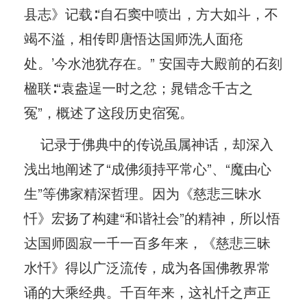
县志》记载∶‘自石窦中喷出，方大如斗，不
竭不溢，相传即唐悟达国师洗人面疮
处。’今水池犹存在。” 安国寺大殿前的石刻
楹联∶“袁盎逞一时之忿；晁错念千古之
冤”，概述了这段历史宿冤。
记录于佛典中的传说虽属神话，却深入
浅出地阐述了“成佛须持平常心”、“魔由心
生”等佛家精深哲理。因为《慈悲三昧水
忏》宏扬了构建“和谐社会”的精神，所以悟
达国师圆寂一千一百多年来，《慈悲三昧
水忏》得以广泛流传，成为各国佛教界常
诵的大乘经典。千百年来，这礼忏之声正