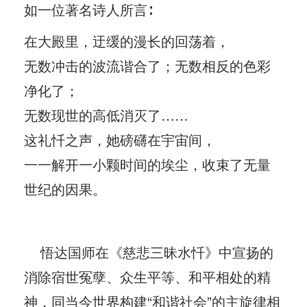
如一位著名诗人所言∶
在大殿里，迂缓的漫长的回荡着，
无数冲击的波流谐合了；无数相反的色彩
净化了；
无数现世的高低消灭了……
这礼忏之声，她磅礴在宇宙间，
一一解开一小颗时间的埃尘，收束了无量
世纪的因果。
悟达国师在《慈悲三昧水忏》中宣扬的
消除宿世冤孽、众生平等、和平相处的精
神，同当今世界构建“和谐社会”的主旋律相