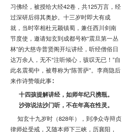
习佛经，被授给大经42卷，共125万言，经
过深研后得其奥妙。十三岁时即大有成
就，当时宰相杜元颖镇蜀，兼任西川剑南
节度使，邀请知玄到成都号称“震旦第一丛
林”的大慈寺普贤阁开坛讲经，听经僧俗日
达万余人，无不“注听倾心，骇叹无已！”自
此名震蜀中，被尊称为“陈菩萨”。李商隐后
来作诗赞颂此事∶
十四孩提解讲经，如师年纪只携瓶。
沙弥说法沙门听，不在年高在性灵。
知玄十九岁时（828年），到净众寺辩贞
律师处受戒，又随本师下三峡，历襄阳，