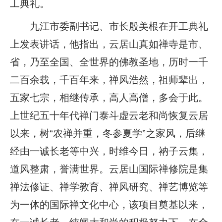
工典礼。
九江市委副书记、市长殷美根在开工典礼
上发表讲话，他指出，云居山真如禅寺是市、
省，乃至全国、全世界的佛教圣地，历时一千
二百余载，千百年来，禅风浩然，祖师辈出，
五家七宗，相继传承，高人高僧，多会于此。
上世纪五十年代禅门泰斗虚云老和尚恢复云居
以来，树“农禅并重，冬参夏学”之家风，后继
经由一诚长老等中兴，时维今日，衲子云集，
道风整肃，誉满世界。云居山国际禅修院是集
禅法修证、禅学教育、禅风研究、禅艺博览等
为一体的国际禅文化中心，该项目奠基以来，
在一诚长老、纯闻大和尚的积极努力下，在全