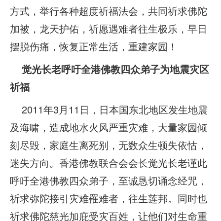
方式，举行各种超度祈福法会，共同祈求佛陀
加被，龙天护佑，祈愿遇难者往生极乐，早日
摆脱伤痛，恢复正常生活，重建家园！
觉光长老呼吁全港佛教四众弟子为地震灾区
祈福
2011年3月11日，日本国东北地区发生地震
及海啸，造成地水火风严重灾难，大量家园倾
刻尽毁，家庭生离死别，无数众生顿失依怙，
迷失方向。香港佛教联合会会长觉光长老谨此
呼吁全港佛教四众弟子，至诚恳切诵念经咒，
祈求弥陀接引灾难罹难者，往生莲邦。同时也
祈求佛陀慈光加庇受灾百姓，让他们对生命重