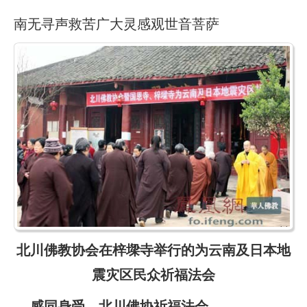
南无寻声救苦广大灵感观世音菩萨
北川佛教协会在梓墚寺举行的为云南及日本地
震灾区民众祈福法会
感同身受 北川佛协祈福法会