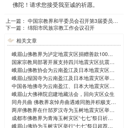
佛陀！请求您接受我至诚的祈愿。
上一篇：
中国宗教界和平委员会召开第3届委员会第3次全会
下一篇：
绵阳市民族宗教工作会议召开
相关文章
峨眉山佛教界为泸定地震灾区捐赠善款100万元
国家宗教局部署开展支持四川地震灾区抗震救灾工作
峨眉山佛教协会为云南盈江及日本地震灾区举行超荐祈福法会
峨眉山报国寺为云南盈江及日本地震灾区举行祈福法会
中国各地佛寺为云南盈江、日本大地震灾区超度祈福
峨眉山大佛禅院启建地藏法会，回向灾区众生
同舟共曲 佛教界哀悼舟曲遇难同胞并积极支援灾区
两岸佛教界在什邡罗汉寺为玉树地震灾区举行祈福超度法会
成都市佛教界为青海玉树灾区“七七”祭日祈福追思法会
峨眉山佛协为玉树灾区举行“七七”祭日超荐祈福法会