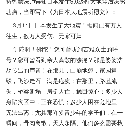
持智慧法师得知日本发生9.0级特大地震后深感
悲痛，当即写下《为日本大地震祈愿文》：
3月11日日本发生了大地震！据闻已有万人
往生，数万人受伤、无家可归，
佛陀啊！佛陀！您可曾听到苦难众生的呼
号？您可曾看到亲人离散的惨痛？那是婆娑浩
劫传出的声音！在那儿，山崩地裂，家园遭
毁，飞沙走石，满是疮痍；在那里，路基流
失，桥梁断塌，房倒人亡，触目惊心；多少人
身陷灾区中，正在恐慌；多少人困在危地里，
无法出离；尤其那许多青少年的学子们，在一
瞬间，骨肉离散，天人永隔。他们多么需要救