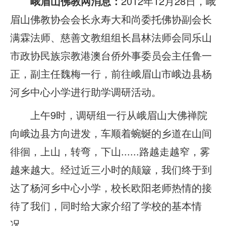
峨眉山佛教网消息：
2012年12月28日，峨
眉山佛教协会会长永寿大和尚委托佛协副会长
满霖法师、慈善文教组组长昌林法师会同乐山
市政协民族宗教港澳台侨外事委员会主任鲁一
正，副主任魏梅一行，前往峨眉山市峨边县杨
河乡中心小学进行助学调研活动。
上午9时，调研组一行从峨眉山大佛禅院
向峨边县方向进发，车顺着蜿蜒的乡道在山间
徘徊，上山，转弯，下山......路越走越窄，雾
越来越大。经过近三小时的颠簸，我们终于到
达了杨河乡中心小学，校长欧阳老师热情的接
待了我们，同时给大家介绍了学校的基本情
况。