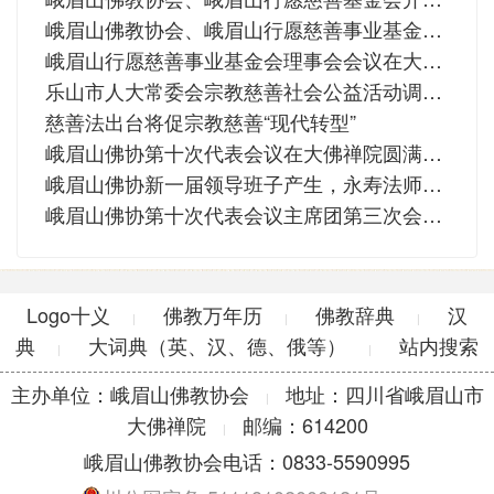
峨眉山佛教协会、峨眉山行愿慈善事业基金会赴马边县开展助困扶贫活动
峨眉山行愿慈善事业基金会理事会会议在大佛禅院召开
乐山市人大常委会宗教慈善社会公益活动调研组赴峨眉山调研
慈善法出台将促宗教慈善“现代转型”
峨眉山佛协第十次代表会议在大佛禅院圆满闭幕
峨眉山佛协新一届领导班子产生，永寿法师再次当选会长
峨眉山佛协第十次代表会议主席团第三次会议召开
Logo十义
佛教万年历
佛教辞典
汉
|
|
|
典
大词典（英、汉、德、俄等）
站内搜索
|
|
主办单位：峨眉山佛教协会
地址：四川省峨眉山市
|
大佛禅院
邮编：614200
|
峨眉山佛教协会电话：0833-5590995