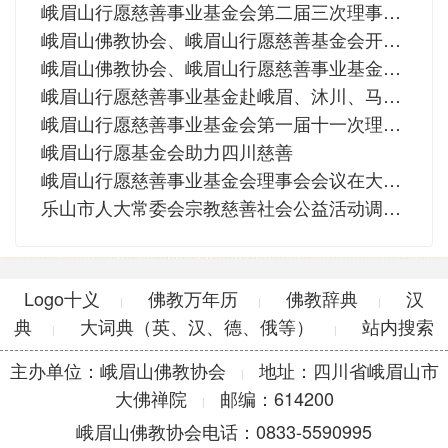
峨眉山行愿慈善事业基金会第二届三次理事会议在大佛禅院召开
峨眉山佛教协会、峨眉山行愿慈善基金会开展2020新春慰问活动
峨眉山佛教协会、峨眉山行愿慈善事业基金会赴马边县开展助困扶贫活动
峨眉山行愿慈善事业基金赴峨眉、沐川、马边等地秋季助学
峨眉山行愿慈善事业基金会第一届十一次理事会议在大佛禅院召开
峨眉山行愿基金会助力四川慈善
峨眉山行愿慈善事业基金会理事会会议在大佛禅院召开
乐山市人大常委会宗教慈善社会公益活动调研组赴峨眉山调研
Logo十义
佛教万年历
佛教辞典
汉
|
|
|
典
大词典（英、汉、德、俄等）
站内搜索
|
|
主办单位：峨眉山佛教协会
地址：四川省峨眉山市
|
大佛禅院
邮编：614200
|
峨眉山佛教协会电话：0833-5590995