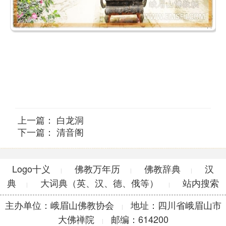
上一篇：
白龙洞
下一篇：
清音阁
Logo十义
佛教万年历
佛教辞典
汉
|
|
|
典
大词典（英、汉、德、俄等）
站内搜索
|
|
主办单位：峨眉山佛教协会
地址：四川省峨眉山市
|
大佛禅院
邮编：614200
|