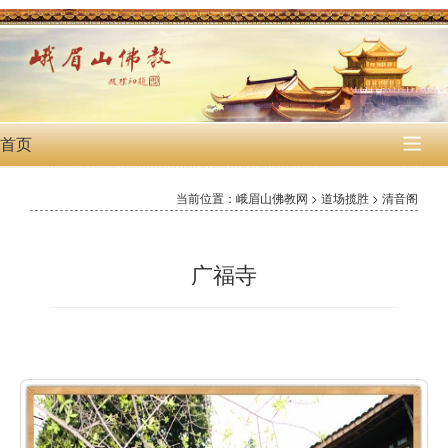
首页

当前位置：峨眉山佛教网 > 道场揽胜 > 清音阁
广福寺