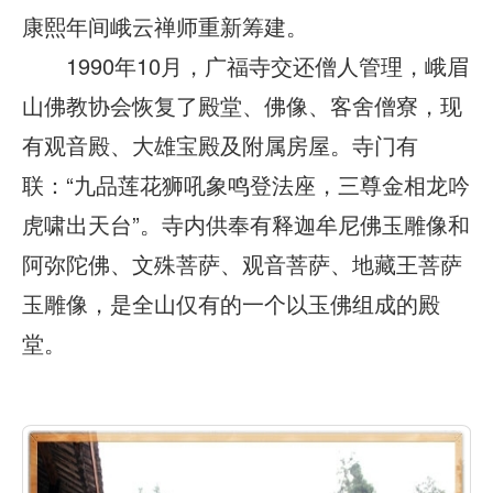
康熙年间峨云禅师重新筹建。
1990年10月，广福寺交还僧人管理，峨眉
山佛教协会恢复了殿堂、佛像、客舍僧寮，现
有观音殿、大雄宝殿及附属房屋。寺门有
联：“九品莲花狮吼象鸣登法座，三尊金相龙吟
虎啸出天台”。寺内供奉有释迦牟尼佛玉雕像和
阿弥陀佛、文殊菩萨、观音菩萨、地藏王菩萨
玉雕像，是全山仅有的一个以玉佛组成的殿
堂。