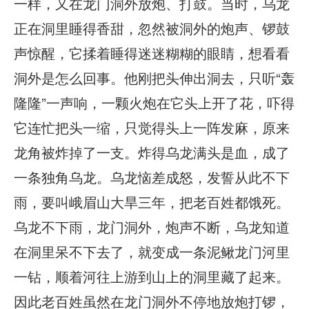
一样，又在龙门洞外放炮、打鼓。当时，乌龙
正在洞里睡得香甜，忽然被洞外的炮声、锣鼓
声惊醒，它揉着睡得迷迷糊糊的眼睛，想看看
洞外是怎么回事。他刚把头伸出洞去，只听“轰
隆隆”一声响，一颗火炮在它头上开了花，吓得
它连忙把头一缩，只觉得头上一阵发麻，原来
龙角被炸掉了一支。炸得乌龙满头是血，成了
一条独角乌龙。乌龙恼差成怒，发誓从此不下
雨，要叫峨眉山大旱三年，把老百姓都饿死。
乌龙不下雨，龙门洞外，炮声不断，乌龙知道
在洞里呆不下去了，就变成一条泥鳅龙门河里
一钻，顺着河往上游到山上的洞里藏了起来。
因此老百姓虽然在龙门洞外不停地放炮打锣，