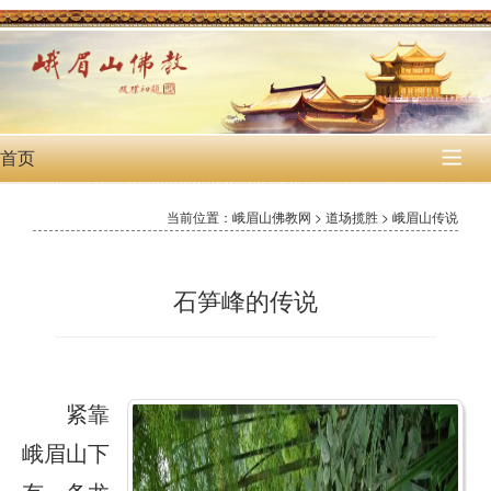
首页

当前位置：峨眉山佛教网 > 道场揽胜 > 峨眉山传说
石笋峰的传说
紧靠
峨眉山下