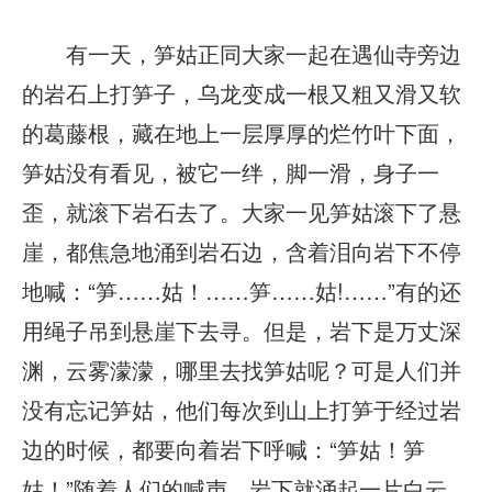
有一天，笋姑正同大家一起在遇仙寺旁边
的岩石上打笋子，乌龙变成一根又粗又滑又软
的葛藤根，藏在地上一层厚厚的烂竹叶下面，
笋姑没有看见，被它一绊，脚一滑，身子一
歪，就滚下岩石去了。大家一见笋姑滚下了悬
崖，都焦急地涌到岩石边，含着泪向岩下不停
地喊：“笋……姑！……笋……姑!……”有的还
用绳子吊到悬崖下去寻。但是，岩下是万丈深
渊，云雾濛濛，哪里去找笋姑呢？可是人们并
没有忘记笋姑，他们每次到山上打笋于经过岩
边的时候，都要向着岩下呼喊：“笋姑！笋
姑！”随着人们的喊声，岩下就涌起一片白云。