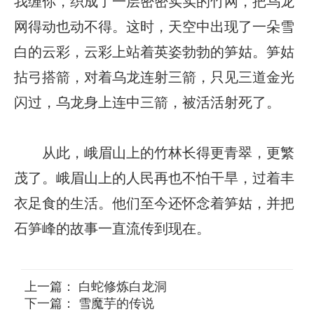
我缠你，织成了一层密密实实的竹网，把乌龙
网得动也动不得。这时，天空中出现了一朵雪
白的云彩，云彩上站着英姿勃勃的笋姑。笋姑
拈弓搭箭，对着乌龙连射三箭，只见三道金光
闪过，乌龙身上连中三箭，被活活射死了。
从此，峨眉山上的竹林长得更青翠，更繁
茂了。峨眉山上的人民再也不怕干旱，过着丰
衣足食的生活。他们至今还怀念着笋姑，并把
石笋峰的故事一直流传到现在。
上一篇：
白蛇修炼白龙洞
下一篇：
雪魔芋的传说