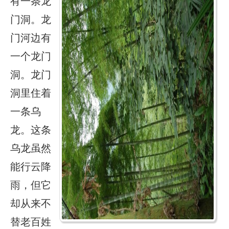
有一条龙
门洞。龙
门河边有
一个龙门
洞。龙门
洞里住着
一条乌
龙。这条
乌龙虽然
能行云降
雨，但它
却从来不
替老百姓