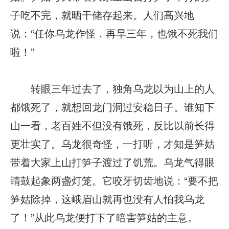
子吃不完，就晒干储存起来。人们高兴地
说：“任你乌龙作怪．再旱三年，也饿不死我们
啦！”
转眼三年过去了，独角乌龙以为山上的人
都饿死了，就想回龙门洞过安稳日子。谁知下
山一看，老百姓不但没有饿死，反比以前长得
更壮实了。乌龙很奇怪，一打听，才知是笋姑
带着大家上山打笋子渡过了饥荒。乌龙气得眼
睛鼓起象两盏灯笼。它咬牙切齿地说：“要不把
笋姑除掉，这峨眉山就再也没有人怕我乌龙
了！”从此乌龙便打下了暗害笋姑的主意。