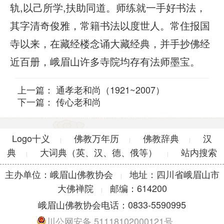
轨,以己所学,扶助同道。师练就一手好书法，
其字清奇俊雅，常籍书法以度世人。常住报国
寺以来，在藏经楼念诵大藏经典，并手抄佛经
近百册，峨眉山许多寺院均存有法师墨宝。
上一篇：
通孝老和尚（1921~2007）
下一篇：
传心老和尚
Logo十义
佛教万年历
佛教辞典
汉
|
|
|
典
大词典（英、汉、德、俄等）
站内搜索
|
|
主办单位：峨眉山佛教协会
地址：四川省峨眉山市
|
大佛禅院
邮编：614200
|
峨眉山佛教协会电话：0833-5590995
川公网安备 51118102000121号