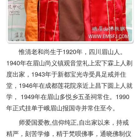
惟清老和尚生于1920年，四川眉山人。
1940年在眉山尚义镇观音堂礼上宏下霖上人剃
度出家，1943年于新都宝光寺受具足戒并住
堂，1946年在成都莲花院亲近上昌下圆上人就
学， 1949年在眉山多悦乡五圣祠常住。1990
年正式挂单于峨眉山报国寺并常住至今。
师爱国爱教,信仰纯正,自出家以来，持戒
精严，刻苦学修，精于梵呗佛事，通晓佛制仪