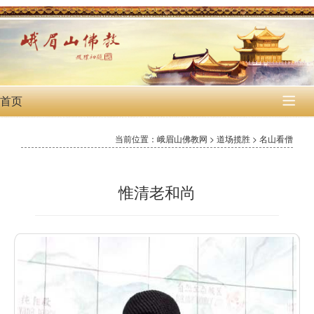
首页

当前位置：峨眉山佛教网 > 道场揽胜 > 名山看僧
惟清老和尚