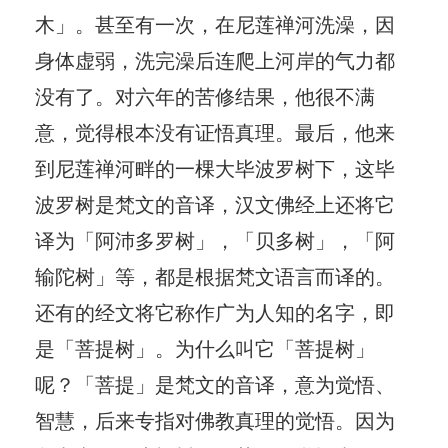
木」。甚至有一次，在尼莲禅河洗澡，因
身体虚弱，洗完澡后连爬上河岸的气力都
没有了。对六年的苦修结果，他很不满
意，觉得根本没有证悟真理。最后，他来
到尼莲禅河畔的一棵大毕波罗树下，这毕
波罗树是梵文的音译，汉文佛经上还将它
译为「阿沛多罗树」，「贝多树」，「阿
输陀树」等，都是根据梵文语言而译的。
还有的经文将它称作广为人知的名字，即
是「菩提树」。为什么叫它「菩提树」
呢？「菩提」是梵文的音译，意为觉悟、
智慧，后来专指对佛教真理的觉悟。因为