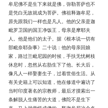
牟尼佛不是生下来就是佛，弥勒菩萨也不
是凭白无故就成为菩萨。佛祖释迦牟尼，
原先跟我们一样也是凡人。他的父亲是迦
毗罗卫国的国王净饭王，母亲是摩耶夫
人。他是他们的太子。据《根本说一切有
部毗奈耶杂事》二十说：他的母亲回娘
家，路过兰毗尼园的时候，手扶无忧树枝
休息时，忽然从右肋生下了他。长大后，
像凡人一样娶妻生子，过着世俗生活。从
有关史籍上可以知道，他在修道中遍访了
当时印度著名的宗教师，最后才摸索出一
条解脱人生痛苦的大道，佛陀不是生下
来，马上就觉悟成佛的。释迦牟尼这个名