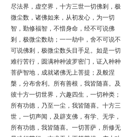
尽法界，虚空界，十方三世一切佛剎，极
微尘数，诸佛如来，从初发心，为一切
智，勤修福智，不惜身命，经不可说佛
剎，极微尘数劫；一一劫中，舍不可说不
可说佛剎，极微尘数头目手足。如是一切
难行苦行，圆满种种波罗密门，证入种种
菩萨智地，成就诸佛无上菩提；及般涅
槃，分布舍利。所有善根，我皆随喜。及
彼十方一切世界，六趣四生，一切种类；
所有功德，乃至一尘，我皆随喜。十方三
世，一切声闻，及辟支佛，有学、无学，
所有功德，我皆随喜。一切菩萨，所修无