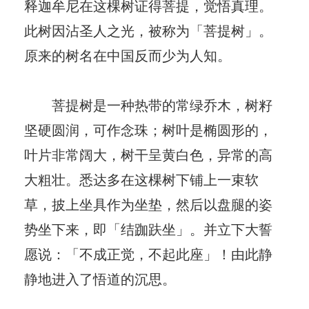
释迦牟尼在这棵树证得菩提，觉悟真理。
此树因沾圣人之光，被称为「菩提树」。
原来的树名在中国反而少为人知。
菩提树是一种热带的常绿乔木，树籽
坚硬圆润，可作念珠；树叶是椭圆形的，
叶片非常阔大，树干呈黄白色，异常的高
大粗壮。悉达多在这棵树下铺上一束软
草，披上坐具作为坐垫，然后以盘腿的姿
势坐下来，即「结跏趺坐」。并立下大誓
愿说：「不成正觉，不起此座」！由此静
静地进入了悟道的沉思。