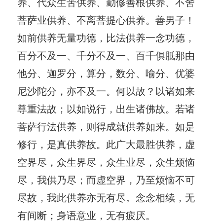
养、代众生苦供养、勤修善根供养、不舍
菩萨业供养、不离菩提心供养。善男子！
如前供养无量功德，比法供养一念功德，
百分不及一、千分不及一、百千俱胝那由
他分、迦罗分，算分，数分、喻分、优婆
尼沙陀分，亦不及一。何以故？以诸如来
尊重法故；以如说行，出生诸佛故。若诸
菩萨行法供养，则得成就供养如来。如是
修行，是真供养故。此广大最胜供养，虚
空界尽，众生界尽，众生业尽，众生烦恼
尽，我供乃尽；而虚空界，乃至烦恼不可
尽故，我此供养亦无有尽。念念相续，无
有间断；身语意业，无有疲厌。