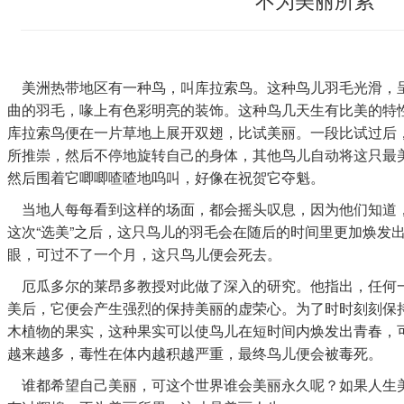
美洲热带地区有一种鸟，叫库拉索鸟。这种鸟儿羽毛光滑，
曲的羽毛，喙上有色彩明亮的装饰。这种鸟几天生有比美的特
库拉索鸟便在一片草地上展开双翅，比试美丽。一段比试过后
所推崇，然后不停地旋转自己的身体，其他鸟儿自动将这只最
然后围着它唧唧喳喳地呜叫，好像在祝贺它夺魁。
当地人每每看到这样的场面，都会摇头叹息，因为他们知道
这次“选美”之后，这只鸟儿的羽毛会在随后的时间里更加焕发
眼，可过不了一个月，这只鸟儿便会死去。
厄瓜多尔的莱昂多教授对此做了深入的研究。他指出，任何
美后，它便会产生强烈的保持美丽的虚荣心。为了时时刻刻保
木植物的果实，这种果实可以使鸟儿在短时间内焕发出青春，
越来越多，毒性在体内越积越严重，最终鸟儿便会被毒死。
谁都希望自己美丽，可这个世界谁会美丽永久呢？如果人生