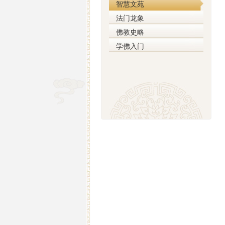
智慧文苑
法门龙象
佛教史略
学佛入门