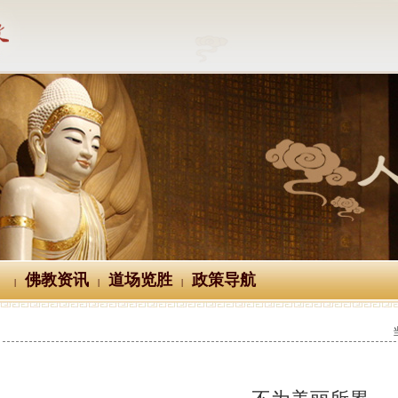
佛教资讯
道场览胜
政策导航
|
|
|
不为美丽所累