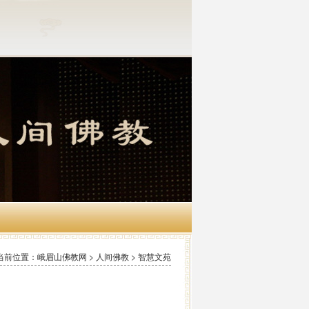
当前位置：峨眉山佛教网 > 人间佛教 > 智慧文苑