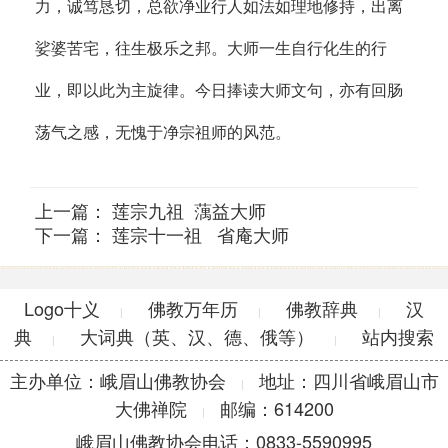
力，诚笃恳切，总欲净业行人如法如理地修持，出离
娑婆苦宅，往生极乐之邦。大师一生自行化生的行
业，即以此为主旋律。今日捧读大师文句，亦有回肠
荡气之感，无愧于净宗祖师的风范。
上一篇：
莲宗九祖 蕅益大师
下一篇：
莲宗十一祖 省庵大师
Logo十义
佛教万年历
佛教辞典
汉
|
|
|
典
大词典（英、汉、德、俄等）
站内搜索
|
|
主办单位：峨眉山佛教协会
地址：四川省峨眉山市
|
大佛禅院
邮编：614200
|
峨眉山佛教协会电话：0833-5590995