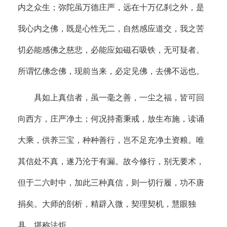
内之众生；弥陀虽万德庄严，远在十万亿刹之外，是
我心内之佛，既是心性无二，自然感应道交，我之苦
切必能感佛之慈悲，必能应如磁石吸铁，无可疑者。
所谓忆佛念佛，现前当来，必定见佛，去佛不远也。
具如上真信者，虽一毫之善，一尘之福，皆可回
向西方，庄严净土；何况持斋秉戒，放生布施，读诵
大乘，供养三宝，种种善行，岂不足充净土资粮。唯
其信处不真，遂乃沦于有漏。故今修行，别无要术，
但于二六时中，加此三种真信，则一切行履，功不唐
捐矣。大师的剖析，精辟入微，契理契机，慧眼独
具，堪称法炬。