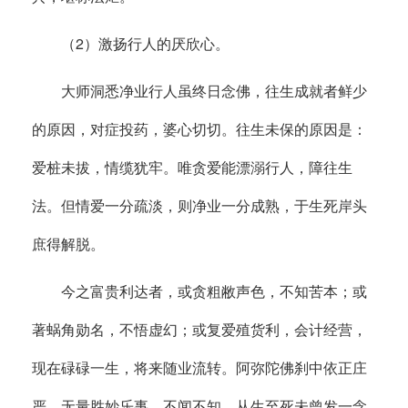
（2）激扬行人的厌欣心。
大师洞悉净业行人虽终日念佛，往生成就者鲜少
的原因，对症投药，婆心切切。往生未保的原因是：
爱桩未拔，情缆犹牢。唯贪爱能漂溺行人，障往生
法。但情爱一分疏淡，则净业一分成熟，于生死岸头
庶得解脱。
今之富贵利达者，或贪粗敝声色，不知苦本；或
著蜗角勋名，不悟虚幻；或复爱殖货利，会计经营，
现在碌碌一生，将来随业流转。阿弥陀佛刹中依正庄
严，无量胜妙乐事，不闻不知，从生至死未曾发一念