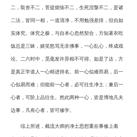
二，取舍不二，菩提烦恼不二，生死涅槃不二，是诸
二法，皆同一相，一道清净，不用勉强差排，但自如
实体究。体究之极，与自本心忽然契合，方知著衣吃
饭总是三昧，嬉笑怒骂无非佛事，一心乱心，终成戏
论。二六时中，觅毫发许异相不可得。如是了达，方
是真正学道人一心精进持名。前一心似难而易，后一
心似易而难；但能前一心者，必可往生净土；兼后一
心者，可阶上品往生。然此两种一心，皆是博地凡夫
边事，凡有心者，皆可修学。
综上所述，截流大师的净土思想重在事修上着