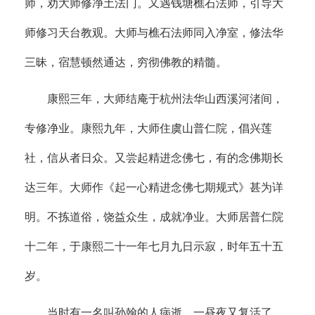
师，劝大师修净土法门。又遇钱塘樵石法师，引导大
师修习天台教观。大师与樵石法师同入净室，修法华
三昧，宿慧顿然通达，穷彻佛教的精髓。
康熙三年，大师结庵于杭州法华山西溪河渚间，
专修净业。康熙九年，大师住虞山普仁院，倡兴莲
社，信从者日众。又尝起精进念佛七，有的念佛期长
达三年。大师作《起一心精进念佛七期规式》甚为详
明。不拣道俗，饶益众生，成就净业。大师居普仁院
十二年，于康熙二十一年七月九日示寂，时年五十五
岁。
当时有一名叫孙翰的人病逝，一昼夜又复活了。