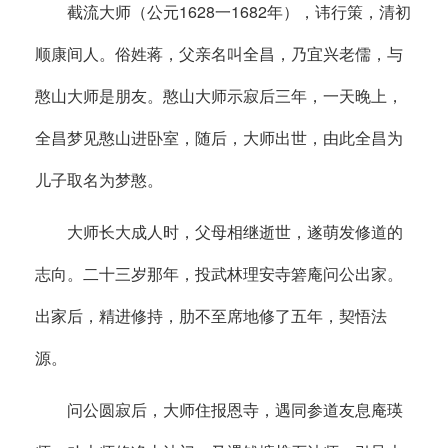
截流大师（公元1628一1682年），讳行策，清初
顺康间人。俗姓蒋，父亲名叫全昌，乃宜兴老儒，与
憨山大师是朋友。憨山大师示寂后三年，一天晚上，
全昌梦见憨山进卧室，随后，大师出世，由此全昌为
儿子取名为梦憨。
大师长大成人时，父母相继逝世，遂萌发修道的
志向。二十三岁那年，投武林理安寺箬庵问公出家。
出家后，精进修持，肋不至席地修了五年，契悟法
源。
问公圆寂后，大师住报恩寺，遇同参道友息庵瑛