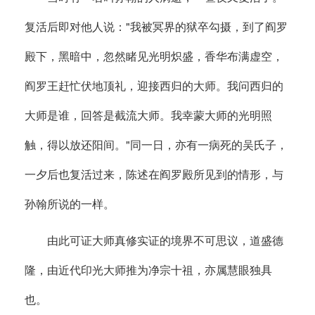
复活后即对他人说："我被冥界的狱卒勾摄，到了阎罗
殿下，黑暗中，忽然睹见光明炽盛，香华布满虚空，
阎罗王赶忙伏地顶礼，迎接西归的大师。我问西归的
大师是谁，回答是截流大师。我幸蒙大师的光明照
触，得以放还阳间。"同一日，亦有一病死的吴氏子，
一夕后也复活过来，陈述在阎罗殿所见到的情形，与
孙翰所说的一样。
由此可证大师真修实证的境界不可思议，道盛德
隆，由近代印光大师推为净宗十祖，亦属慧眼独具
也。