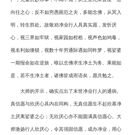
向往之心；反不如穷愚困厄之夫，多能念佛，从冥入
明，转生胜处。故敬劝净业行人具真实愿，发忻厌
心，视三界如牢狱，视家园如桎梏，视声色如鸠毒，
视名利如缰锁，视数十年穷通际遇如同昨梦，视娑婆
一期报命如在逆旅，唯以念佛求生净土为务。果能如
是，若不生净土者，诸佛皆成诳语矣，愿共勉之。
大师的开示，确实点出了末世净业行人的通病。
真信愿与欣厌心具内在同构，无真信愿生不起欣慕净
土厌离娑婆之心；无欣厌心亦不能圆满真信愿心。大
师激扬行人欣厌心，令其强固信愿，成办净业，用心