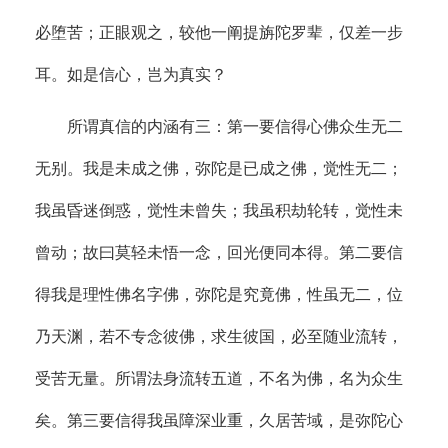
必堕苦；正眼观之，较他一阐提旃陀罗辈，仅差一步
耳。如是信心，岂为真实？
所谓真信的内涵有三：第一要信得心佛众生无二
无别。我是未成之佛，弥陀是已成之佛，觉性无二；
我虽昏迷倒惑，觉性未曾失；我虽积劫轮转，觉性未
曾动；故曰莫轻未悟一念，回光便同本得。第二要信
得我是理性佛名字佛，弥陀是究竟佛，性虽无二，位
乃天渊，若不专念彼佛，求生彼国，必至随业流转，
受苦无量。所谓法身流转五道，不名为佛，名为众生
矣。第三要信得我虽障深业重，久居苦域，是弥陀心