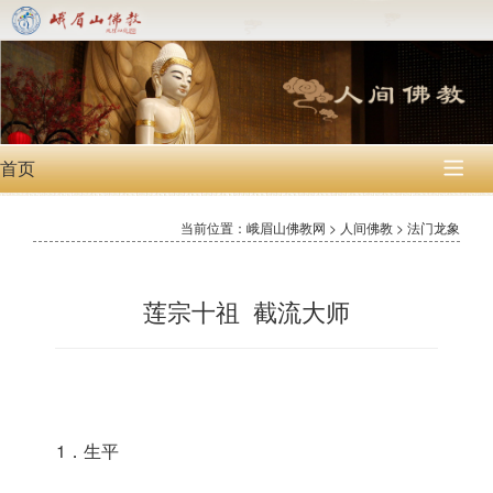
首页

当前位置：峨眉山佛教网 > 人间佛教 > 法门龙象
莲宗十祖 截流大师
1．生平