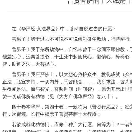
在《华严经·入法界品》中，菩萨自说过去的行愿：
善男子！我于过去不可说不可说佛刹微尘数劫，行菩萨行
善男子！我于尔所劫海中，自忆未曾于一念间不顺佛教，于
他差别心，远离菩提心，于生死中起疲厌心、懒惰心、障碍心
智，助道之法，大菩提心。
善男子！我庄严佛土，以大悲心救护众生，教化成就（众生
正法，弘宣护持，一切内外，悉皆能舍。……我所求法，皆为
生得闻是法。愿与智光，普照世间（世间智），愿为开示出世
赞一切诸佛所有功德（见《大方广佛华严经》卷八十）。
四十卷本华严，第四十卷，一般称为《普贤行愿品》。经文
行，次偈颂。长行中揭示了普贤菩萨十大行愿：
若欲成就此功德门，应修十种广大行愿。何等为十？一者礼
修供养，四者忏悔业障，五者随喜功德，六者请转法轮，七者