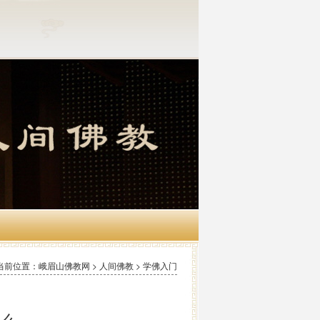
当前位置：峨眉山佛教网 > 人间佛教 > 学佛入门
什么