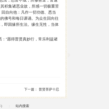
因其积集诸恶业故，所感一切极重苦
）回自向他：凡作一切功德、悉当
念的佛号和每日课诵。为众生回向往
德，即因缘所生法。缘生无性，当体
：“愿得普贤真妙行，常乐利益诸
下一篇：
普贤菩萨十忍
等）
站内搜索
|