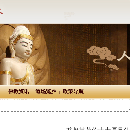
佛教资讯
道场览胜
政策导航
|
|
|
普贤菩萨的十大愿是