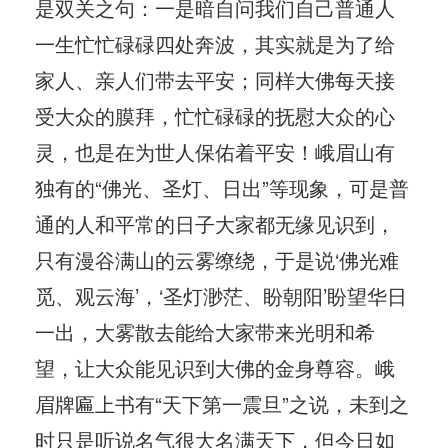
是双关之句：一是暗自问我们自己普通人
一生忙忙碌碌四处奔波，其实就是为了给
家人、亲人们带去平安；同样大佛每天接
受大众的膜拜，忙忙碌碌的抚慰大众的心
灵，也是在为世人保佑着平安！峨眉山有
独有的“佛光、圣灯、日出”等现象，可是普
通的人和平常的日子大家都无缘见识到，
只有漫谷满山的云雾缭绕，于是说‘佛光难
觅、观云海’，‘圣灯渺茫、盼朝阳’盼望华日
一出，大雾散去能给大家带来光明和希
望，让大众能见识到大佛的金身尊容。峨
眉牌匾上书有“天下第一震旦”之说，未到之
时只是听说名气很大名满天下，但今日如