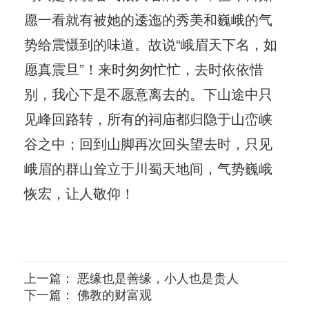
愿一看就有被她的逶迤的秀美和巍峨的气
势给震慑到的味道。故说“峨眉天下名，如
愿真震旦”！来时匆匆忙忙，去时依依惜
别，我心下是不愿意离去的。下山途中只
见峰回路转，所有的祠庙都归隐于山峦峡
谷之中；回到山脚再次回头望去时，只见
峨眉的群山耸立于川蜀天地间，气势巍峨
恢宏，让人敬仰！
上一篇：
恶缘也是善缘，小人也是贵人
下一篇：
佛教的财富观