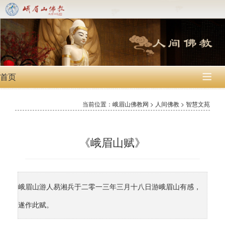
首页

当前位置：峨眉山佛教网 > 人间佛教 > 智慧文苑
《峨眉山赋》
峨眉山游人易湘兵于二零一三年三月十八日游峨眉山有感，
遂作此赋。