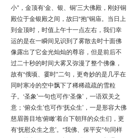
小”，金顶有‘金、银、铜’三大佛殿，刚好铜
殿位于金银殿之间，故曰“抱”铜庙。当日上
到金顶时，时值上午十一点左右，我们幸
运的是在一瞬间见识到了雾散去时十面佛
像露出了它金光灿灿的尊容，但是前后不
过二十秒的时间大雾又弥漫了整个佛像，
故有“俄顷、霎时”二句，更奇妙的是几乎在
同时寒冷的空中飘下了稀稀疏疏的雪粒
子。‘圣象’一句也可作‘圣像’，一语双关之
意；‘俯众生’也可作‘抚众生’，一是形容大佛
慈眉善目地‘俯瞰’着台下朝拜的众生们，更
有‘抚慰众生之意’。“我佛、保平安”句同样