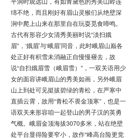
平洞时观远山，有如青黛色的秀美山岭连
绵不绝，而且刚好有眉山灵猴们从绝壁深
涧中爬上山来在那里自在玩耍觅食啼鸣。
古代有形容少女清秀美丽时说“淡扫娥
眉”，‘娥眉’与‘峨眉’同音，此时峨眉山巅各
处正好有积雪未消融正自慢慢褪去，故
说“自扫娥眉雪（峨眉雪）”，一双关语用少
女的面容讲峨眉山的秀美如画，另外峨眉
山上到处可见挺拔碧绿的青松，在严寒中
直插云霄，故用“青松不畏金顶寒”，也是一
语双关来形容咱一起登山的男子汉的英勇
气概。峨眉金顶海拔3070多米，站在绝壁
处平台显得险要窄小，故作“峰高台险更觉