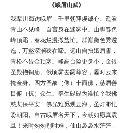
《峨眉山赋》
我辈川蜀访峨眉，千里朝拜虔诚心。遥看
青山不见峰，自言身在迷雾中。山脚春色
峰顶霜，春花烂漫撒盐忙。群巅黛色秀逶
迤，万壑深涧猿在啼。远山自扫娥眉雪，
青松不畏金顶寒。峰高台险更觉小，金银
圣殿抱铜庙。俄顷雾去露尊容，霎时云来
掩金身。四方圣象（像）十面佛，慈眉善
目俯（抚）众生。群生碌碌为谁忙？我佛
慈悲保平安！佛光难觅观云海，圣灯渺忙
盼朝阳。自古峨眉名天下，今朝如愿真震
旦！来时匆匆别时难，仙山袅袅水茫茫。