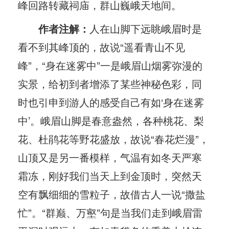
峰回路转藏祠庙，群山巍峨天地间。
作者注解：
人在山脚下远眺峨眉时是
看不到其峰顶的，故说“遥看青山不见
峰”，“身在迷雾中”一是峨眉山烟雾弥漫的
实景，给初到者增添了某些神秘色彩，同
时也引申到游人的感受自己有如‘身在迷雾
中’。峨眉山脚是春意盎然，各种桃花、梨
花、杜鹃花等野花盛放，故说“春花烂漫”，
山顶又是另一番模样，气温有如冬天严寒
霜冻，刚好我们当天上到金顶时，突然天
空有飘细细的雪粒子，故借古人一说“撒盐
忙”。“群巅、万壑”句是当我们走到峨眉雷