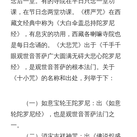
念后一堂。有的寺院在平日只念一堂功
课，在节日念两堂功课。《楞严咒》在西
藏文经典中称为《大白伞盖总持陀罗尼
经》，有息灾的功用，西藏各喇嘛寺院也
是每日念诵的。《大悲咒》出于《千手千
眼观世音菩萨广大圆满无碍大悲心陀罗尼
经》，是观世音菩萨的根本法门。关于
《十小咒》的名称和出处，列举于下：
（一）如意宝轮王陀罗尼：出《如意
轮陀罗尼经》，也是观世音菩萨法门之
一。
（二）消灾吉祥神咒：出《佛说炽盛