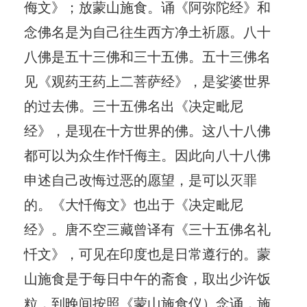
侮文》；放蒙山施食。诵《阿弥陀经》和
念佛名是为自己往生西方净土祈愿。八十
八佛是五十三佛和三十五佛。五十三佛名
见《观药王药上二菩萨经》，是娑婆世界
的过去佛。三十五佛名出《决定毗尼
经》，是现在十方世界的佛。这八十八佛
都可以为众生作忏侮主。因此向八十八佛
申述自己改悔过恶的愿望，是可以灭罪
的。《大忏侮文》也出于《决定毗尼
经》。唐不空三藏曾译有《三十五佛名礼
忏文》，可见在印度也是日常遵行的。蒙
山施食是于每日中午的斋食，取出少许饭
粒，到晚间按照《蒙山施食仪）念诵，施