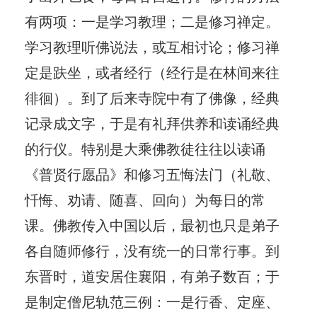
有两项：一是学习教理；二是修习禅定。
学习教理听佛说法，或互相讨论；修习禅
定是趺坐，或者经行（经行是在林间来往
徘徊）。到了后来寺院中有了佛像，经典
记录成文字，于是有礼拜供养和读诵经典
的行仪。特别是大乘佛教徒往往以读诵
《普贤行愿品》和修习五悔法门（礼敬、
忏悔、劝请、随喜、回向）为每日的常
课。佛教传入中国以后，最初也只是弟子
各自随师修行，没有统一的日常行事。到
东晋时，道安居住襄阳，有弟子数百；于
是制定僧尼轨范三例：一是行香、定座、