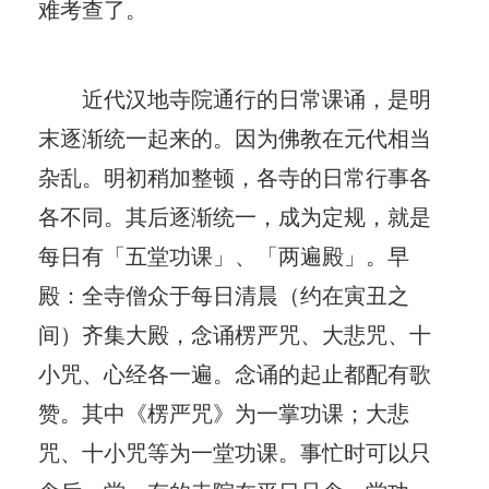
难考查了。
近代汉地寺院通行的日常课诵，是明
末逐渐统一起来的。因为佛教在元代相当
杂乱。明初稍加整顿，各寺的日常行事各
各不同。其后逐渐统一，成为定规，就是
每日有「五堂功课」、「两遍殿」。早
殿：全寺僧众于每日清晨（约在寅丑之
间）齐集大殿，念诵楞严咒、大悲咒、十
小咒、心经各一遍。念诵的起止都配有歌
赞。其中《楞严咒》为一掌功课；大悲
咒、十小咒等为一堂功课。事忙时可以只