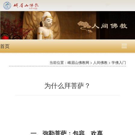
首页

当前位置：峨眉山佛教网 > 人间佛教 > 学佛入门
为什么拜菩萨？
一、弥勒菩萨：包容、欢喜