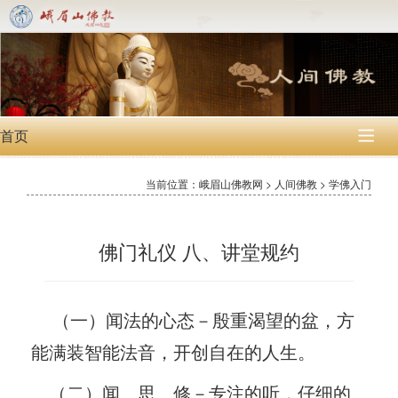
首页

当前位置：峨眉山佛教网 > 人间佛教 > 学佛入门
佛门礼仪 八、讲堂规约
（一）闻法的心态－殷重渴望的盆，方
能满装智能法音，开创自在的人生。
（二）闻 思 修－专注的听，仔细的