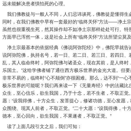
远未能解决患者惧怕死的心理。
我们佛教徒与一般人不同，人们忌讳谈死，佛教徒是懂得生
同时，在我们佛教中早有一套最好的“临终关怀”方法——净土
虽然也很重视生死，然其操作却不如净土宗那样处处可行。特
方面早已浑然一体，这是社会上所有“临终关怀”方法所望尘莫
净土宗最基本的依据经典《佛说阿弥陀经》中，佛陀早就告诫
说阿弥陀佛，执持名号，若一日、若二日、若三日、若四日、
乱，其人临命终时，阿弥陀佛与诸圣众，现在其前，是人终时
乐国土。”这给学佛者铺了通往西方极乐世界的金光大道。但要
非常不易的，临终时“心不颠倒”亦很困难。那么，达不到“一心不
极乐世界的可能呢？我们再来读一下《无量寿经》中的法藏比
众生，至心信乐，欲生我国，乃于十念，若不生者，不取正觉
愿：“设我得佛，十方众生，发菩提心，修诸功德，至心发愿
众围绕、现其人前者，不取正觉。”二十大愿：“设我得佛，十
德本，至心回向，欲生我国，不果遂者，不取正觉。”
读了上面几段引文之后，我们可知：