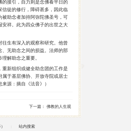
佛的接引，自力则是念佛看平日的
家信徒的修行，障碍甚多，因此临
为被助念者加持阿弥陀佛圣号，可
报安祥。此为四众佛子的出世之大
对往生有深入的观察和研究。他曾
念、无助念之间的损益。法师的部
步理解助念之重要。
，重新组织或健全助念团的工作是
附属于基层佛协、开放寺院或居士
息来源：摘自《法音》）
下一篇：
佛教的人生观
等）
站内搜索
|