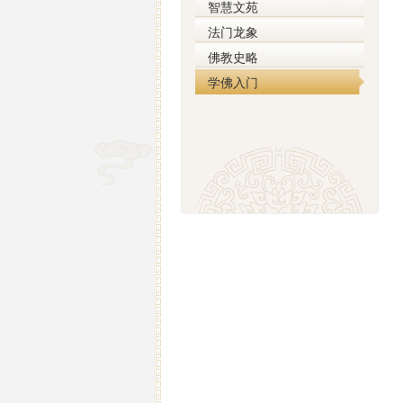
智慧文苑
法门龙象
佛教史略
学佛入门