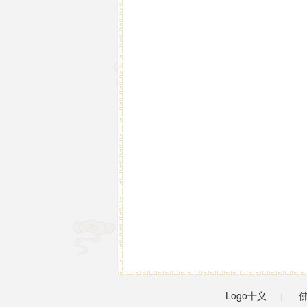
Logo十义
|