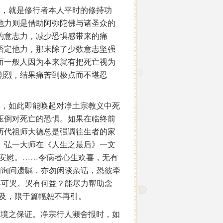
力，就是修行者本人平时的修持功
他力则是借助阿弥陀佛与诸圣众的
的意志力，减少恐惧感带来的痛
否定他力，那末除了少数意志坚强
而一般人因为本来就有把死亡视为
剧烈，结果痛苦到极点而不堪忍
佛，如此即能唤起对净土宗教义中死
压倒对死亡的恐惧。如果在临终前
历代祖师大德总是强调往生者的家
。弘一大师在《人生之最后》一文
力安慰。……令病者心生欢喜，无有
勿询问遗嘱，亦勿闲谈杂话，恐彼牵
不可哭。哭有何益？能尽力帮助念
提及，限于篇幅恕不再引。
环境之保证。净宗行人濒舍报时，如