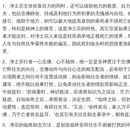
1、净土宗主张依靠自力的同时，还可以借助他力的救度。自
夫，包括念佛静坐、持戒及利他行为所积累的无愧感与自信。
接引。借助于他力，则可以极大地提高衰弱的垂死者不惧死亡
苦，特别是精神上的痛苦，这是净土宗的特色。其它宗派如果
者才能达到，对净土宗人来说是轻而易举地正视死亡的境界，
人生与自然抗争最终失败的偏见，因此死到临头时的恐惧更加
受。
2、净土宗行者一心念佛、心不颠倒，他一定是全神贯注于念
亡即往生的向往，念佛动作与向往心念的相互配合，必有助于
出现两者之间任何不连贯或动摇，则会影响往生者的情绪。故
属等，绝不能以俗事打扰，以免牵动往生者的情欲而影响正念
中就提到：“若病重时，神识犹清，应请善知识为之说法，尽
疑虑。自知命终之后，承斯善业，决定生西。”“临终之际，切
动爱情，贪恋世间，有碍往生耳。”又说：“命终前后，家人万
佛，乃于亡者有实益耳。”在其它有关往生助念著录中，都有
3、净宗的临终助念方法，是创造临终安祥往生不易被打扰的