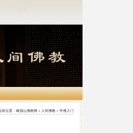
当前位置：峨眉山佛教网 > 人间佛教 > 学佛入门
怀