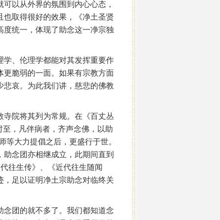
就可以从外界的氛围到内心心态，
且也取得很好的效果，《净土圣贤
高度统一，体现了助念这一净宗独
理学、伦理学都能对其发挥重要作
体更脆弱的一面。如果有宗教方面
少悲哀。为此我们讲，慈悲的佛教
教寺院将其列为常规。在《百丈丛
时至，凡伴病者，齐声念佛，以助
大师等大力提倡之后，更盛行于世。
，助念团亦相继成立，此期间直到
近代往生传》、《近代往生随闻
迹，足以证明净土宗助念对临终关
助念团的就不多了。我们都知道念