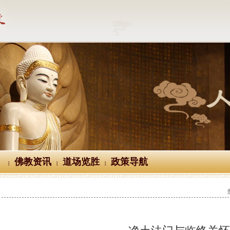
佛教资讯
道场览胜
政策导航
|
|
|
净土法门与临终关