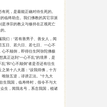
必有死，是最能正确对待生死的。
宗的临终助念。我们佛教的其它宗派
别是净宗的教义与修持在正视死亡
及的。
我们：“若有善男子、善女人，闻
若五日、若六日、若七日、一心不
，心不颠倒，即得往生阿弥陀佛极
想真正达到“一心不乱”的境界，是
乱”和“心不颠倒”者是否还有往生
丘之第十八大愿：“设我得佛，十方
。唯除五逆，诽谤正法。”十九大
，欲生我国，临寿终时，假令不与大
方众生，闻我名号，系念我国，植诸