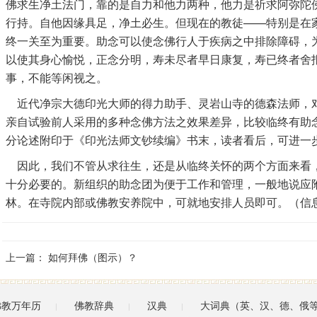
佛求生净土法门，靠的是自力和他力两种，他力是祈求阿弥陀
行持。自他因缘具足，净土必生。但现在的教徒——特别是在
终一关至为重要。助念可以使念佛行人于疾病之中排除障碍，
以使其身心愉悦，正念分明，寿未尽者早日康复，寿已终者舍
事，不能等闲视之。
近代净宗大德印光大师的得力助手、灵岩山寺的德森法师，
亲自试验前人采用的多种念佛方法之效果差异，比较临终有助
分论述附印于《印光法师文钞续编》书末，读者看后，可进一
因此，我们不管从求往生，还是从临终关怀的两个方面来看
十分必要的。新组织的助念团为便于工作和管理，一般地说应
林。在寺院内部或佛教安养院中，可就地安排人员即可。（信
上一篇：
如何拜佛（图示）？
佛教万年历
佛教辞典
汉典
大词典（英、汉、德、俄
|
|
|