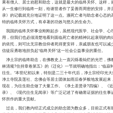
果有僧人、居士劝慰和助念，这就是最大的临终关怀。这样，
从一生修行到临终一刻，给谢世者作了妥善而周密的安排，并
录》的记载就充分地证明了这一点。濒死亡者与助念者心态的
特的临终关怀方式，有卓著的功效与悠久的生命力。
我国的临终关怀事业刚刚起步，虽然现代医学、社会学、心
用，但我们也必须清楚地看到面临死亡者的精神比起衰弱的肉
的依托，则可比无宗教信仰者死得更安祥，亲戚朋友也可以减
信徒应勇敢地担负起“临终关怀”这一社会公益事业的重任。
净土宗的临终助念，在佛教史上一直闪烁着灿烂的光芒，佛
林清规?住持章卷第五》的《迁化》一节就明确地指出：“临寂
往生。”本世纪初以来，特别是二三十年代后，净土宗经印光
净土寺院及莲社、念佛会等居士团体如雨后春笋般地发展起来
现在，为往生助念做了大量工作。《净土圣贤录?四编》、《
录》、《现代往生见闻录》等广泛记述了有确凿证据的往生事
怀所作的重大贡献。
过去，我们教内经正式成立的助念团为数众多，目前正式有