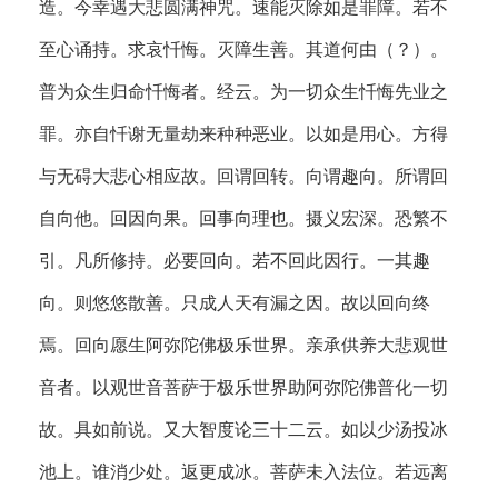
造。今幸遇大悲圆满神咒。速能灭除如是罪障。若不
至心诵持。求哀忏悔。灭障生善。其道何由（？）。
普为众生归命忏悔者。经云。为一切众生忏悔先业之
罪。亦自忏谢无量劫来种种恶业。以如是用心。方得
与无碍大悲心相应故。回谓回转。向谓趣向。所谓回
自向他。回因向果。回事向理也。摄义宏深。恐繁不
引。凡所修持。必要回向。若不回此因行。一其趣
向。则悠悠散善。只成人天有漏之因。故以回向终
焉。回向愿生阿弥陀佛极乐世界。亲承供养大悲观世
音者。以观世音菩萨于极乐世界助阿弥陀佛普化一切
故。具如前说。又大智度论三十二云。如以少汤投冰
池上。谁消少处。返更成冰。菩萨未入法位。若远离