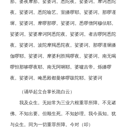
那。婆夜摩那。娑婆诃。悉陀夜。娑婆诃。摩诃悉陀
夜。娑婆诃。悉陀喻艺。室皤啰耶。娑婆诃。那啰谨
墀。娑婆诃。摩啰那啰。娑婆诃。悉啰僧阿穆佉耶。
娑婆诃。娑婆摩诃阿悉陀夜。娑婆诃。者吉啰阿悉陀
夜。娑婆诃。波陀摩羯悉陀夜。娑婆诃。那啰谨墀皤
伽啰耶。娑婆诃。摩婆利胜羯啰夜。娑婆诃。南无喝
啰怛那哆啰夜耶。南无阿唎耶。婆嚧吉帝。烁皤啰
夜。娑婆诃。唵悉殿都曼哆啰跋陀耶。娑婆诃
（诵毕起立合掌长跪白云）
我及众生。无始常为三业六根重罪所障。不见诸
佛。不知出要。但顺生死。不知妙理。我今虽知。犹
与众生。同为一切重罪所障。今对（叩）