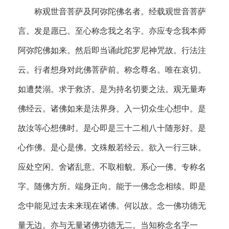
称观世音菩萨及阿弥陀佛名者。经载观世音菩萨
言。发是愿已。至心称念我之名字。亦应专念我本师
阿弥陀佛如来。然后即当诵此陀罗尼神咒故。行法注
云。行者想身对此佛菩萨前。称念尊名。唯在哀切。
如遭焚溺。求于救济。是为持名切要之法。观无量寿
佛经云。诸佛如来是法界身。入一切众生心想中。是
故汝等心想佛时。是心即是三十二相八十随形好。是
心作佛。是心是佛。文殊般若经云。欲入一行三昧。
应处空闲。舍诸乱意。不取相貌。系心一佛。专称名
字。随佛方所。端身正向。能于一佛念念相续。即是
念中能见过去未来现在诸佛。何以故。念一佛功德无
量无边。亦与无量诸佛功德无二。当知称念名字一