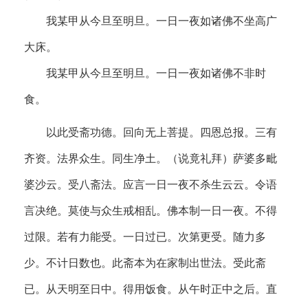
我某甲从今旦至明旦。一日一夜如诸佛不坐高广
大床。
我某甲从今旦至明旦。一日一夜如诸佛不非时
食。
以此受斋功德。回向无上菩提。四恩总报。三有
齐资。法界众生。同生净土。（说竟礼拜）萨婆多毗
婆沙云。受八斋法。应言一日一夜不杀生云云。令语
言决绝。莫使与众生戒相乱。佛本制一日一夜。不得
过限。若有力能受。一日过已。次第更受。随力多
少。不计日数也。此斋本为在家制出世法。受此斋
已。从天明至日中。得用饭食。从午时正中之后。直