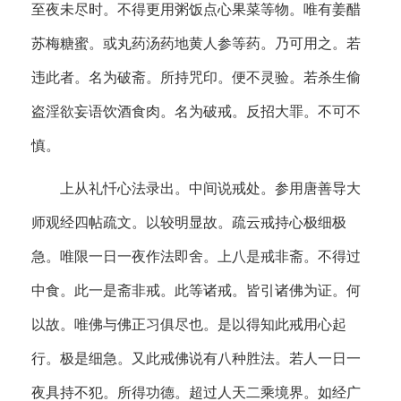
至夜未尽时。不得更用粥饭点心果菜等物。唯有姜醋
苏梅糖蜜。或丸药汤药地黄人参等药。乃可用之。若
违此者。名为破斋。所持咒印。便不灵验。若杀生偷
盗淫欲妄语饮酒食肉。名为破戒。反招大罪。不可不
慎。
上从礼忏心法录出。中间说戒处。参用唐善导大
师观经四帖疏文。以较明显故。疏云戒持心极细极
急。唯限一日一夜作法即舍。上八是戒非斋。不得过
中食。此一是斋非戒。此等诸戒。皆引诸佛为证。何
以故。唯佛与佛正习俱尽也。是以得知此戒用心起
行。极是细急。又此戒佛说有八种胜法。若人一日一
夜具持不犯。所得功德。超过人天二乘境界。如经广