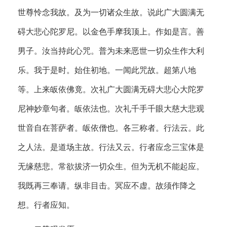
世尊怜念我故。及为一切诸众生故。说此广大圆满无
碍大悲心陀罗尼。以金色手摩我顶上。作如是言。善
男子。汝当持此心咒。普为未来恶世一切众生作大利
乐。我于是时。始住初地。一闻此咒故。超第八地
等。上来皈依佛竟。次礼广大圆满无碍大悲心大陀罗
尼神妙章句者。皈依法也。次礼千手千眼大慈大悲观
世音自在菩萨者。皈依僧也。各三称者。行法云。此
之人法。是道场主故。行法又云。行者应念三宝体是
无缘慈悲。常欲拔济一切众生。但为无机不能起应。
我既再三奉请。纵非目击。冥应不虚。故须作降之
想。行者应知。