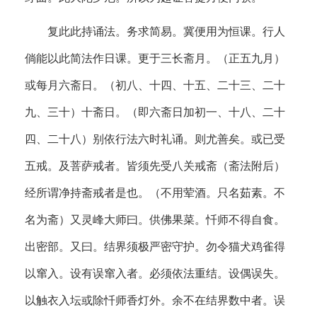
复此此持诵法。务求简易。冀便用为恒课。行人
倘能以此简法作日课。更于三长斋月。（正五九月）
或每月六斋日。（初八、十四、十五、二十三、二十
九、三十）十斋日。（即六斋日加初一、十八、二十
四、二十八）别依行法六时礼诵。则尤善矣。或已受
五戒。及菩萨戒者。皆须先受八关戒斋（斋法附后）
经所谓净持斋戒者是也。（不用荤酒。只名茹素。不
名为斋）又灵峰大师曰。供佛果菜。忏师不得自食。
出密部。又曰。结界须极严密守护。勿令猫犬鸡雀得
以窜入。设有误窜入者。必须依法重结。设偶误失。
以触衣入坛或除忏师香灯外。余不在结界数中者。误