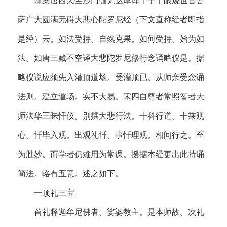
萨广大圆满无碍大悲心陀罗尼经（下文直称经者即指
是经）云。如法受持。自然克果。如何受持。始为如
法。如唐三藏不空译大悲陀罗尼修行念诵略仪是。据
略仪说应须先入灌顶道场。受灌顶已。从师亲受念诵
法则。建立道场。实不大易。宋四自尊者常照智者大
师法华三昧忏仪。别撰大悲行法。十科行道。十乘观
心。忏毕入观。出观礼忏。事忏理观。相间行之。至
为胜妙。而学者仍难用为常课。援据本经更出此持诵
简法。略有五意。述之如下。
一顶礼三宝
首礼释迦牟尼佛者。娑婆教主。是本师故。次礼