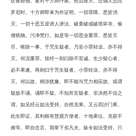
饮食财物。要对十方师忏谢。然后除灭。念诵大悲陀
罗尼时。十方师即来为作证明。一切罪障。悉皆消
灭。一切十恶五逆谤人谤法。破斋破戒破塔坏寺。偷
僧祇物。污净梵行。如是等一切恶业重罪。悉皆灭
尽。唯除一事。于咒生疑者。乃至小罪轻业。亦不得
灭。何况重罪。按经一则曰除不至诚。生少疑心者。
必不果遂。再则曰于咒生疑者。小罪轻业。亦不得
灭。何以故。稍涉犹豫。即不能与咒力相应故。或谓
疑故不诵。诵即不疑。不知所言疑者。非决然不信之
谓。如见经云如法受持。自然克果。又云四沙门果。
此生即证。其利根有慧观方便者。十地果位。克获不
难等。即自念言。我辈下劣凡夫。纵令如法受持。只