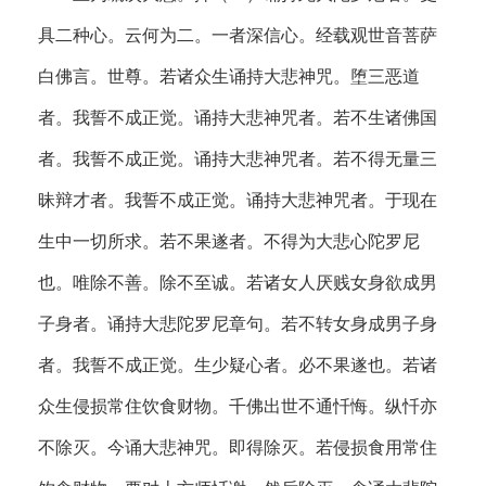
具二种心。云何为二。一者深信心。经载观世音菩萨
白佛言。世尊。若诸众生诵持大悲神咒。堕三恶道
者。我誓不成正觉。诵持大悲神咒者。若不生诸佛国
者。我誓不成正觉。诵持大悲神咒者。若不得无量三
昧辩才者。我誓不成正觉。诵持大悲神咒者。于现在
生中一切所求。若不果遂者。不得为大悲心陀罗尼
也。唯除不善。除不至诚。若诸女人厌贱女身欲成男
子身者。诵持大悲陀罗尼章句。若不转女身成男子身
者。我誓不成正觉。生少疑心者。必不果遂也。若诸
众生侵损常住饮食财物。千佛出世不通忏悔。纵忏亦
不除灭。今诵大悲神咒。即得除灭。若侵损食用常住