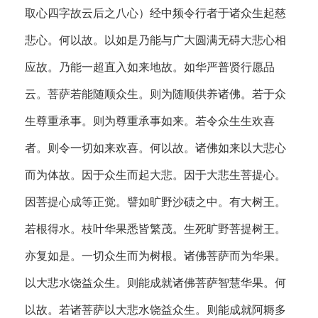
取心四字故云后之八心）经中频令行者于诸众生起慈
悲心。何以故。以如是乃能与广大圆满无碍大悲心相
应故。乃能一超直入如来地故。如华严普贤行愿品
云。菩萨若能随顺众生。则为随顺供养诸佛。若于众
生尊重承事。则为尊重承事如来。若令众生生欢喜
者。则令一切如来欢喜。何以故。诸佛如来以大悲心
而为体故。因于众生而起大悲。因于大悲生菩提心。
因菩提心成等正觉。譬如旷野沙碛之中。有大树王。
若根得水。枝叶华果悉皆繁茂。生死旷野菩提树王。
亦复如是。一切众生而为树根。诸佛菩萨而为华果。
以大悲水饶益众生。则能成就诸佛菩萨智慧华果。何
以故。若诸菩萨以大悲水饶益众生。则能成就阿耨多