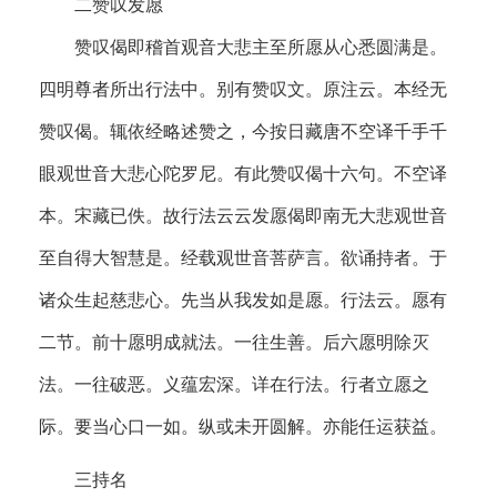
二赞叹发愿
赞叹偈即稽首观音大悲主至所愿从心悉圆满是。
四明尊者所出行法中。别有赞叹文。原注云。本经无
赞叹偈。辄依经略述赞之，今按日藏唐不空译千手千
眼观世音大悲心陀罗尼。有此赞叹偈十六句。不空译
本。宋藏已佚。故行法云云发愿偈即南无大悲观世音
至自得大智慧是。经载观世音菩萨言。欲诵持者。于
诸众生起慈悲心。先当从我发如是愿。行法云。愿有
二节。前十愿明成就法。一往生善。后六愿明除灭
法。一往破恶。义蕴宏深。详在行法。行者立愿之
际。要当心口一如。纵或未开圆解。亦能任运获益。
三持名