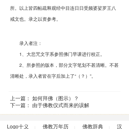
所。以上皆四帖疏释观经中目连日日受频婆娑罗王八
戒文也。录之以资参考。
录入者注：
1、大悲咒文字系参照佛门早课进行校正。
2、所参照的版本，部分文字笔划不甚清晰。不甚
清晰处，录入者皆在字后加上了“（？）”。
上一篇：
如何拜佛（图示）？
下一篇：
由于佛教仪式而来的误解
Logo十义
佛教万年历
佛教辞典
汉
|
|
|