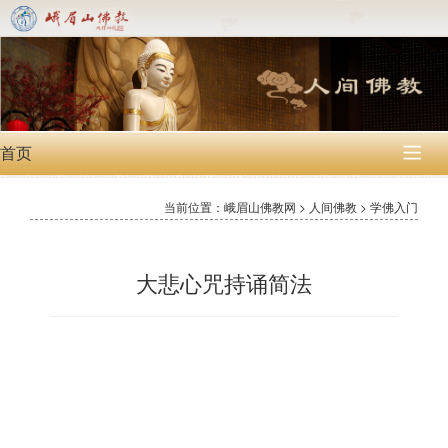
首页

当前位置：峨眉山佛教网 > 人间佛教 > 学佛入门
大悲心咒持诵简法