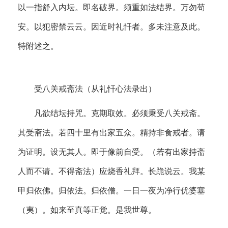
以一指舒入内坛。即名破界。须重如法结界。万勿苟
安。以犯密禁云云。因近时礼忏者。多未注意及此。
特附述之。
受八关戒斋法（从礼忏心法录出）
凡欲结坛持咒。克期取效。必须秉受八关戒斋。
其受斋法。若四十里有出家五众。精持非食戒者。请
为证明。设无其人。即于像前自受。（若有出家持斋
人而不请。不得斋法）应烧香礼拜。长跪说云。我某
甲归依佛。归依法。归依僧。一日一夜为净行优婆塞
（夷）。如来至真等正觉。是我世尊。