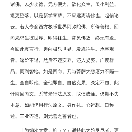
诸佛。以少功德。无方便力。欲化众生。虽小利益。
返更堕落。以是新学菩萨。不应远离诸佛也。起信论
云。若人专念西方极乐世界阿弥陀佛。所修善根。回
向愿求生彼世界。即得往生。常见佛故。终无有退。
今回此真言行。趣向极乐世界。发愿往生。承事观
音。迳阶不退。然后不违安养。还入娑婆。广度群
品。同到智地。如是回向。乃与菩萨大悲愿力不隔一
尘。全自即他。全他即自。自然克果。决定不虚。此
忏悔回向文。系节录行法原文。取便成诵。仍期不失
本意。如能仍用行法原文。身作礼。心运想。口称
述。三业齐运。则尤善之善者也。
上为编次大意。抑（？）诵持此大陀罗尼者。更