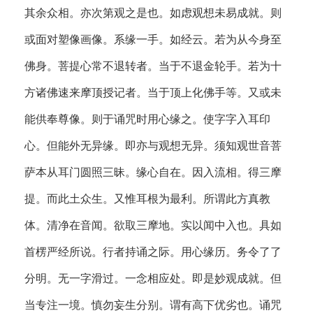
其余众相。亦次第观之是也。如虑观想未易成就。则
或面对塑像画像。系缘一手。如经云。若为从今身至
佛身。菩提心常不退转者。当于不退金轮手。若为十
方诸佛速来摩顶授记者。当于顶上化佛手等。又或未
能供奉尊像。则于诵咒时用心缘之。使字字入耳印
心。但能外无异缘。即亦与观想无异。须知观世音菩
萨本从耳门圆照三昧。缘心自在。因入流相。得三摩
提。而此土众生。又惟耳根为最利。所谓此方真教
体。清净在音闻。欲取三摩地。实以闻中入也。具如
首楞严经所说。行者持诵之际。用心缘历。务令了了
分明。无一字滑过。一念相应处。即是妙观成就。但
当专注一境。慎勿妄生分别。谓有高下优劣也。诵咒