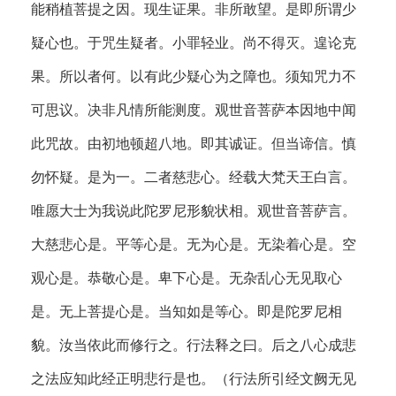
能稍植菩提之因。现生证果。非所敢望。是即所谓少
疑心也。于咒生疑者。小罪轻业。尚不得灭。遑论克
果。所以者何。以有此少疑心为之障也。须知咒力不
可思议。决非凡情所能测度。观世音菩萨本因地中闻
此咒故。由初地顿超八地。即其诚证。但当谛信。慎
勿怀疑。是为一。二者慈悲心。经载大梵天王白言。
唯愿大士为我说此陀罗尼形貌状相。观世音菩萨言。
大慈悲心是。平等心是。无为心是。无染着心是。空
观心是。恭敬心是。卑下心是。无杂乱心无见取心
是。无上菩提心是。当知如是等心。即是陀罗尼相
貌。汝当依此而修行之。行法释之曰。后之八心成悲
之法应知此经正明悲行是也。（行法所引经文阙无见