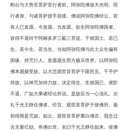
刚台与大势至菩萨至行者前。阿弥陀佛放大光明。照
行者身。与诸菩萨授手迎接。佛说阿弥陀佛经云。若
有人已发愿。今发愿。当发愿。欲生阿弥陀佛国者。
皆得不退转于阿耨多罗三藐三菩提。于彼国土。若已
生。若今生。若当生。当知阿弥陀佛与此土众生偏有
因缘。持咒行人。发愿愿生西方极乐世界。以阿弥陀
佛本愿摄受故。以大悲观世音菩萨千眼照见。千手护
持故。以神咒加持力故。决定得生。生彼国已。便阶
不退。广如大乘诸经论所说。是故应当一心顶礼。次
礼千光王静住佛者。经言。观世音菩萨于彼佛所。最
初得闻是咒故。如云。观世音菩萨重白佛言。我念过
去无量亿劫。有佛出世。名曰千光王静住如来。彼佛