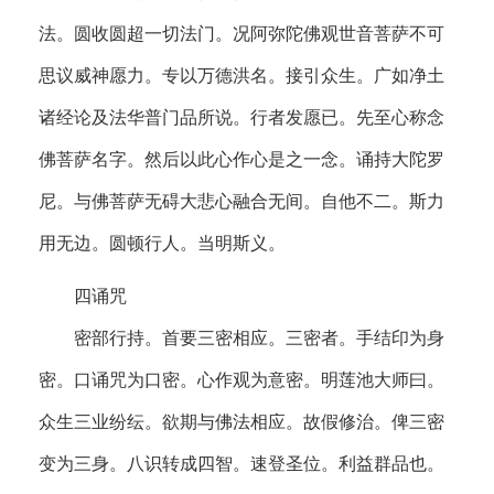
法。圆收圆超一切法门。况阿弥陀佛观世音菩萨不可
思议威神愿力。专以万德洪名。接引众生。广如净土
诸经论及法华普门品所说。行者发愿已。先至心称念
佛菩萨名字。然后以此心作心是之一念。诵持大陀罗
尼。与佛菩萨无碍大悲心融合无间。自他不二。斯力
用无边。圆顿行人。当明斯义。
四诵咒
密部行持。首要三密相应。三密者。手结印为身
密。口诵咒为口密。心作观为意密。明莲池大师曰。
众生三业纷纭。欲期与佛法相应。故假修治。俾三密
变为三身。八识转成四智。速登圣位。利益群品也。