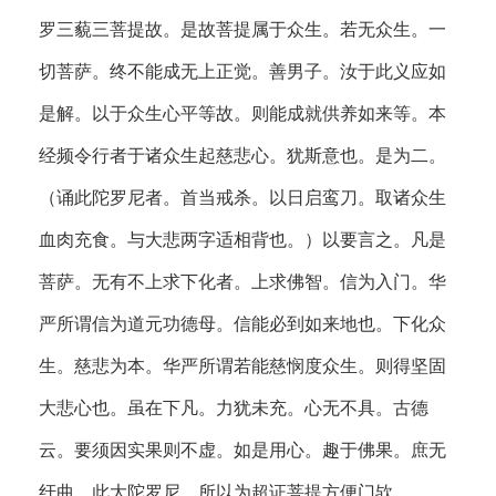
罗三藐三菩提故。是故菩提属于众生。若无众生。一
切菩萨。终不能成无上正觉。善男子。汝于此义应如
是解。以于众生心平等故。则能成就供养如来等。本
经频令行者于诸众生起慈悲心。犹斯意也。是为二。
（诵此陀罗尼者。首当戒杀。以日启鸾刀。取诸众生
血肉充食。与大悲两字适相背也。）以要言之。凡是
菩萨。无有不上求下化者。上求佛智。信为入门。华
严所谓信为道元功德母。信能必到如来地也。下化众
生。慈悲为本。华严所谓若能慈悯度众生。则得坚固
大悲心也。虽在下凡。力犹未充。心无不具。古德
云。要须因实果则不虚。如是用心。趣于佛果。庶无
纡曲。此大陀罗尼。所以为超证菩提方便门欤。