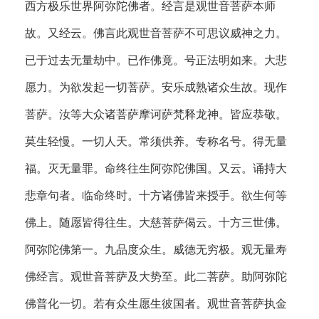
西方极乐世界阿弥陀佛者。经言是观世音菩萨本师
故。又经云。佛言此观世音菩萨不可思议威神之力。
已于过去无量劫中。已作佛竟。号正法明如来。大悲
愿力。为欲发起一切菩萨。安乐成熟诸众生故。现作
菩萨。汝等大众诸菩萨摩诃萨梵释龙神。皆应恭敬。
莫生轻慢。一切人天。常须供养。专称名号。得无量
福。灭无量罪。命终往生阿弥陀佛国。又云。诵持大
悲章句者。临命终时。十方诸佛皆来授手。欲生何等
佛上。随愿皆得往生。大慈菩萨偈云。十方三世佛。
阿弥陀佛第一。九品度众生。威德无穷极。观无量寿
佛经言。观世音菩萨及大势至。此二菩萨。助阿弥陀
佛普化一切。若有众生愿生彼国者。观世音菩萨执金