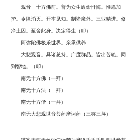
观音 十方佛前。普为众生皈命忏悔。惟愿加
护。令障消灭。开本见知。制诸魔外。三业精进。修
净土因。至舍此身。决定得生（叩）
阿弥陀佛极乐世界。亲承供养
大悲观音。具诸总持。广度群品。皆出苦轮。同
到智地。（叩）
南无十方佛（一拜）
南无十方法（一拜）
南无十方僧（一拜）
南无大悲观世音菩萨摩诃萨（三称三拜）
谨案唐西天竺沙门伽梵达摩译千手千眼观世音菩