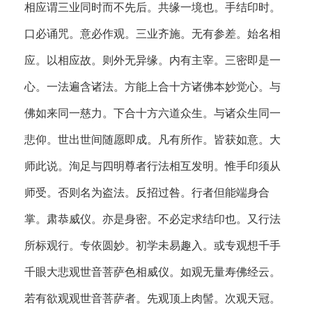
相应谓三业同时而不先后。共缘一境也。手结印时。
口必诵咒。意必作观。三业齐施。无有参差。始名相
应。以相应故。则外无异缘。内有主宰。三密即是一
心。一法遍含诸法。方能上合十方诸佛本妙觉心。与
佛如来同一慈力。下合十方六道众生。与诸众生同一
悲仰。世出世间随愿即成。凡有所作。皆获如意。大
师此说。洵足与四明尊者行法相互发明。惟手印须从
师受。否则名为盗法。反招过咎。行者但能端身合
掌。肃恭威仪。亦是身密。不必定求结印也。又行法
所标观行。专依圆妙。初学未易趣入。或专观想千手
千眼大悲观世音菩萨色相威仪。如观无量寿佛经云。
若有欲观观世音菩萨者。先观顶上肉髻。次观天冠。