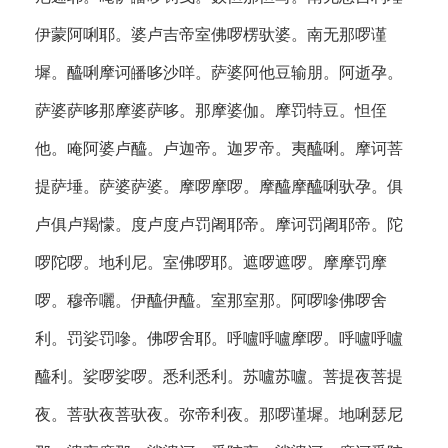
伊蒙阿唎耶。婆卢吉帝室佛啰楞驮婆。南无那啰谨
墀。醯唎摩诃皤哆沙咩。萨婆阿他豆输朋。阿逝孕。
萨婆萨哆那摩婆萨哆。那摩婆伽。摩罚特豆。怛侄
他。唵阿婆卢醯。卢迦帝。迦罗帝。夷醯唎。摩诃菩
提萨埵。萨婆萨婆。摩啰摩啰。摩醯摩醯唎驮孕。俱
卢俱卢羯懞。度卢度卢罚阇耶帝。摩诃罚阇耶帝。陀
啰陀啰。地利尼。室佛啰耶。遮啰遮啰。摩摩罚摩
啰。穆帝囇。伊醯伊醯。室那室那。阿啰嘇佛啰舍
利。罚娑罚嘇。佛啰舍耶。呼嚧呼嚧摩啰。呼嚧呼嚧
醯利。娑啰娑啰。悉利悉利。苏嚧苏嚧。菩提夜菩提
夜。菩驮夜菩驮夜。弥帝利夜。那啰谨墀。地唎瑟尼