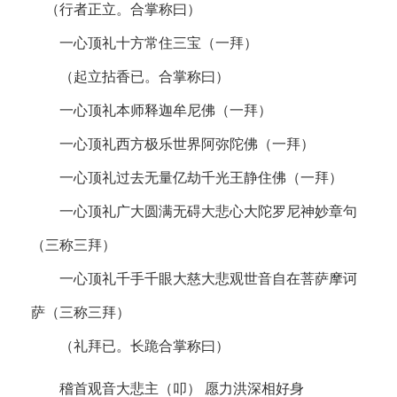
（行者正立。合掌称曰）
一心顶礼十方常住三宝（一拜）
（起立拈香已。合掌称曰）
一心顶礼本师释迦牟尼佛（一拜）
一心顶礼西方极乐世界阿弥陀佛（一拜）
一心顶礼过去无量亿劫千光王静住佛（一拜）
一心顶礼广大圆满无碍大悲心大陀罗尼神妙章句
（三称三拜）
一心顶礼千手千眼大慈大悲观世音自在菩萨摩诃
萨（三称三拜）
（礼拜已。长跪合掌称曰）
稽首观音大悲主（叩） 愿力洪深相好身