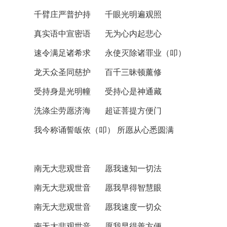
千臂庄严普护持 千眼光明遍观照
真实语中宣密语 无为心内起悲心
速令满足诸希求 永使灭除诸罪业（叩）
龙天众圣同慈护 百千三昧顿薰修
受持身是光明幢 受持心是神通藏
洗涤尘劳愿济海 超证菩提方便门
我今称诵誓皈依（叩） 所愿从心悉圆满
南无大悲观世音 愿我速知一切法
南无大悲观世音 愿我早得智慧眼
南无大悲观世音 愿我速度一切众
南无大悲观世音 愿我早得善方便