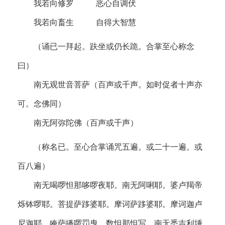
我若向修罗 恶心自调伏
我若向畜生 自得大智慧
（诵已一拜起。趺坐或仍长跪。合掌至心称念
曰）
南无观世音菩萨（百声或千声。如时促者十声亦
可。念佛同）
南无阿弥陀佛（百声或千声）
（称名已。至心合掌诵咒五遍。或二十一遍。或
百八遍）
南无喝啰怛那哆啰夜耶。南无阿唎耶。婆卢羯帝
烁钵啰耶。菩提萨跢婆耶。摩诃萨跢婆耶。摩诃迦卢
尼迦耶。唵萨皤啰罚曳。数怛那怛写。南无悉吉利埵