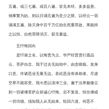
五遍。或三七遍。或百八遍。皆见本经。多多益善。
倘事繁为妨。则以日诵五遍为至少之限。以经云一宿
诵满五遍。除灭身中百千万亿劫生死重罪故。果能持
之以恒。自然罪障消灭。获无量益。
五忏悔回向
是忏谢之名。以悔责为义。华严经普贤行愿品
云。菩萨自念。我于过去无始劫中。由贪嗔痴。发身
口意。作诸恶业无量无边。若此恶业有体相者。尽虚
空界不能容受。我今悉以清净三业。遍于法界极微尘
刹一切诸佛菩萨众前诚心忏悔。后不复造。恒住佛戒
一切功德。须知我人从无始来。轮回六道。何恶不