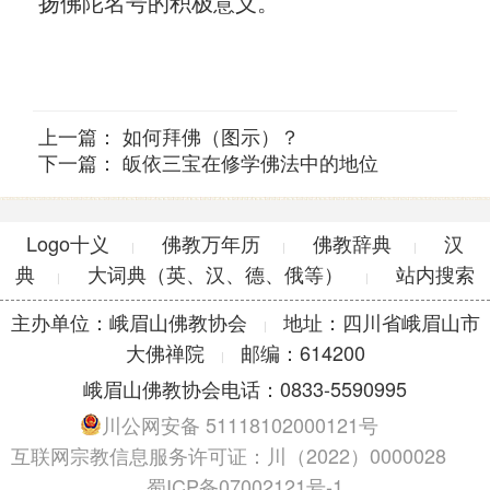
扬佛陀名号的积极意义。
上一篇：
如何拜佛（图示）？
下一篇：
皈依三宝在修学佛法中的地位
Logo十义
佛教万年历
佛教辞典
汉
|
|
|
典
大词典（英、汉、德、俄等）
站内搜索
|
|
主办单位：峨眉山佛教协会
地址：四川省峨眉山市
|
大佛禅院
邮编：614200
|
峨眉山佛教协会电话：0833-5590995
川公网安备 51118102000121号
互联网宗教信息服务许可证：川（2022）0000028
蜀ICP备07002121号-1