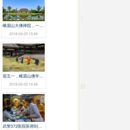
峨眉山大佛禅院，一座建筑风格满是诗情画意的佛教寺院
2018-06-25 15:46
迎五一，峨眉山佛学院女众部僧众入光明寺出坡
2018-05-02 14:48
武警372医院医师到金顶华藏寺义诊