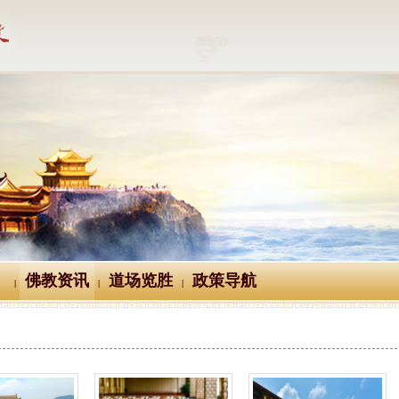
佛教资讯
道场览胜
政策导航
|
|
|