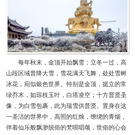
每年秋末，金顶开始飘雪；立冬一过，高
山段区域普降大雪，雪花满天飞舞，处处雪树
冰花，宛似银色世界。特别是金顶，挺立的常
绿乔木，如琼枝玉叶，白塔凌空；十方普贤圣
像，为白雪包裹，此为瑞雪供普贤。置身在这
一圣洁的世界中，高照的红烛，缭绕的青烟，
伴着仙乐般飘渺脱俗的梵呗唱颂，世俗的心会