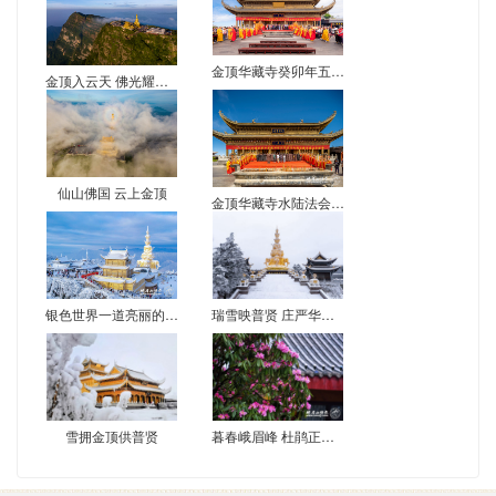
金顶华藏寺癸卯年五月“水陆法会”掠影
金顶入云天 佛光耀大千
仙山佛国 云上金顶
金顶华藏寺水陆法会略影
银色世界一道亮丽的风景线
瑞雪映普贤 庄严华藏界
雪拥金顶供普贤
暮春峨眉峰 杜鹃正芳菲