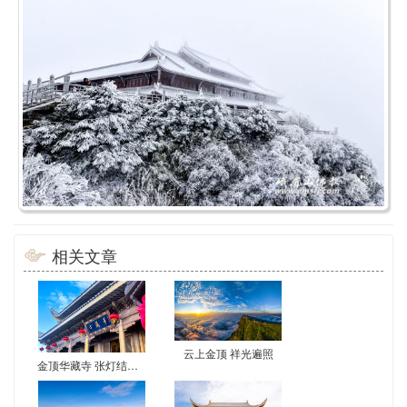
相关文章
云上金顶 祥光遍照
金顶华藏寺 张灯结彩迎新春