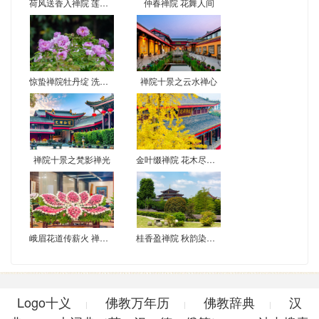
荷风送香入禅院 莲花初绽映佛光
仲春禅院 花舞人间
惊蛰禅院牡丹绽 洗心赏景正当时
禅院十景之云水禅心
禅院十景之梵影禅光
金叶缀禅院 花木尽梵音
峨眉花道传薪火 禅心供花映古韵
桂香盈禅院 秋韵染峨眉
Logo十义
佛教万年历
佛教辞典
汉
|
|
|