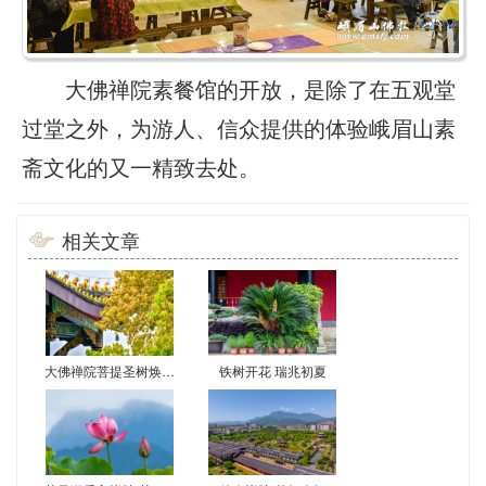
大佛禅院素餐馆的开放，是除了在五观堂
过堂之外，为游人、信众提供的体验峨眉山素
斋文化的又一精致去处。
相关文章
大佛禅院菩提圣树焕新彩 尼泊尔移栽二十载现金叶奇观
铁树开花 瑞兆初夏