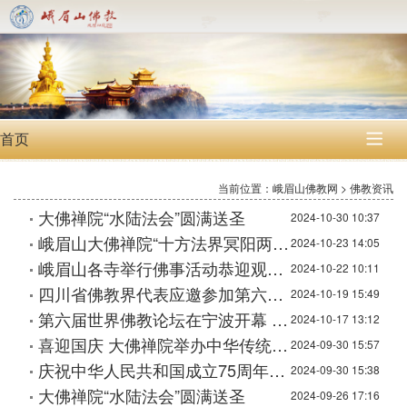
首页

当前位置：峨眉山佛教网 > 佛教资讯
大佛禅院“水陆法会”圆满送圣
2024-10-30 10:37
峨眉山大佛禅院“十方法界冥阳两利水陆普度大斋胜会”洒净开坛
2024-10-23 14:05
峨眉山各寺举行佛事活动恭迎观音菩萨出家吉日
2024-10-22 10:11
四川省佛教界代表应邀参加第六届世界佛教论坛
2024-10-19 15:49
第六届世界佛教论坛在宁波开幕 王沪宁出席开幕式并致辞
2024-10-17 13:12
喜迎国庆 大佛禅院举办中华传统插花艺术展
2024-09-30 15:57
庆祝中华人民共和国成立75周年峨眉山佛教协会及全山各寺举行升国旗仪式
2024-09-30 15:38
大佛禅院“水陆法会”圆满送圣
2024-09-26 17:16