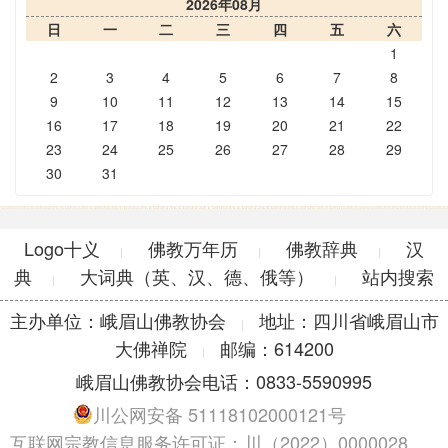
2026年08月
日
一
二
三
四
五
六
1
2
3
4
5
6
7
8
9
10
11
12
13
14
15
16
17
18
19
20
21
22
23
24
25
26
27
28
29
30
31
Logo十义
佛教万年历
佛教辞典
汉
|
|
|
典
大词典（英、汉、德、俄等）
站内搜索
|
|
主办单位：峨眉山佛教协会
地址：四川省峨眉山市
|
大佛禅院
邮编：614200
|
峨眉山佛教协会电话：0833-5590995
川公网安备 51118102000121号
互联网宗教信息服务许可证：川（2022）0000028