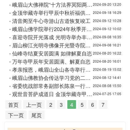
峨眉山大佛禅院“十方法界冥阳两利水陆普度大斋胜会”洒净开坛
2024-09-20 13:20
金顶华藏寺举行甲辰中秋祈福供灯法会
2024-09-18 16:29
清音阁至牛心寺游山古道恢复竣工
2024-09-12 10:28
峨眉山佛学院举行2024年秋季开学典礼
2024-09-12 10:02
喜迎寺院开光落成 光明寺举办丰收节
2024-09-08 16:35
眉山柳江光明寺佛像开光暨寺院落成庆典举行
2024-09-08 16:21
仙峰寺结夏安居圆满 如律解夏自恣
2024-08-20 16:22
万年寺甲辰年安居圆满、解夏自恣
2024-08-20 16:01
孝亲报恩，峨眉山全山各寺举行盂兰盆法会恭迎佛欢喜日
2024-08-19 15:02
峨眉山佛教协会传达学习党的二十届三中全会精神
2024-08-12 14:41
省委统战部常务副部长陈泉一行赴峨眉武术联合总会调研并与峨眉山佛教协会法师们座谈交流
2024-08-08 15:50
观世音菩萨成道日 金顶华藏寺甲辰龙年“水陆”法会圆满送圣
2024-07-25 17:05
首页
上一页
2
3
4
5
6
7
下一页
尾页