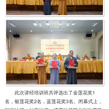
此次讲经培训班共评选出了金莲花奖1
名，银莲花奖2名，蓝莲花奖3名。闭幕式上，