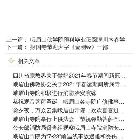
上一篇：
峨眉山佛学院预科毕业班圆满川内参学
下一篇：
报国寺恭迎大字《金刚经》一部
相关文章
四川省宗教界关于做好2021年春节期间新冠肺炎疫情防控的倡议书
峨眉山佛教协会关于2021年春运期间所属寺院实行“双暂停”的公告
峨眉山寺院积极进行消防治安演练
恭祝观音菩萨圣诞 峨眉山各寺院广修佛事供养
除夕夜，万众云集峨眉山寺院，欢欢喜喜过新年！
峨眉山寺院举行上供法会 恭祝弥勒菩萨圣诞 祈愿国泰民安
公安部消防局督查组视察峨眉山寺院消防安全工作情况
峨眉山寺院为“7•23”甬温线事故遇难和受伤同胞举行法会