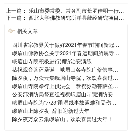
上一篇：
乐山市委常委、常务副市长罗佳明一行新春慰问峨眉山佛协
下一篇：
西北大学佛教研究所洋县藏经研究项目正式启动
相关文章
四川省宗教界关于做好2021年春节期间新冠肺炎疫情防控的倡议书
峨眉山佛教协会关于2021年春运期间所属寺院实行“双暂停”的公告
峨眉山寺院积极进行消防治安演练
恭祝观音菩萨圣诞 峨眉山各寺院广修佛事供养
除夕夜，万众云集峨眉山寺院，欢欢喜喜过新年！
峨眉山寺院举行上供法会 恭祝弥勒菩萨圣诞 祈愿国泰民安
公安部消防局督查组视察峨眉山寺院消防安全工作情况
峨眉山寺院为“7•23”甬温线事故遇难和受伤同胞举行法会
峨眉山上除夕夜 辞旧迎新过大年
除夕夜万众云集峨眉山，欢欢喜喜过大年！