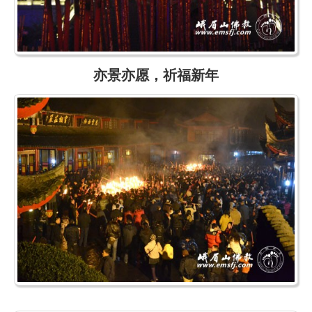
亦景亦愿，祈福新年