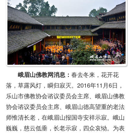
峨眉山佛教网消息：
春去冬来，花开花
落，草露风灯，瞬归寂灭。2016年11月6日，
乐山市佛教协会谘议委员会主席、峨眉山佛教
协会谘议委员会主席、峨眉山德高望重的老法
师惟清长老，在峨眉山报国寺安祥示寂。峨山
巍巍，慈云低垂，长老示寂，四众哀恸。为表