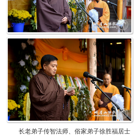
长老弟子传智法师、俗家弟子徐胜福居士