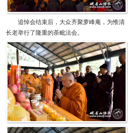
追悼会结束后，大众齐聚萝峰庵，为惟清
长老举行了隆重的荼毗法会。