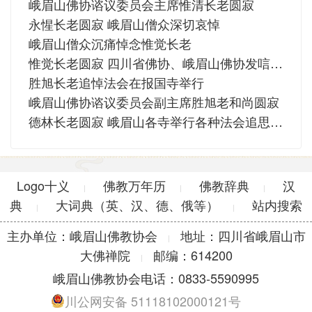
峨眉山佛协谘议委员会主席惟清长老圆寂
永惺长老圆寂 峨眉山僧众深切哀悼
峨眉山僧众沉痛悼念惟觉长老
惟觉长老圆寂 四川省佛协、峨眉山佛协发唁电致哀
胜旭长老追悼法会在报国寺举行
峨眉山佛协谘议委员会副主席胜旭老和尚圆寂
德林长老圆寂 峨眉山各寺举行各种法会追思缅怀长老功德
Logo十义
佛教万年历
佛教辞典
汉
|
|
|
典
大词典（英、汉、德、俄等）
站内搜索
|
|
主办单位：峨眉山佛教协会
地址：四川省峨眉山市
|
大佛禅院
邮编：614200
|
峨眉山佛教协会电话：0833-5590995
川公网安备 51118102000121号