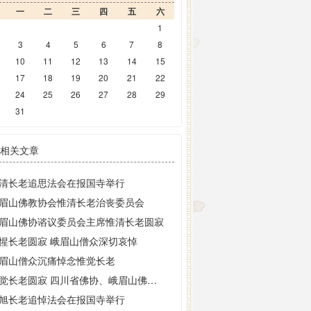
一
二
三
四
五
六
1
3
4
5
6
7
8
10
11
12
13
14
15
17
18
19
20
21
22
24
25
26
27
28
29
31
相关文章
清长老追思法会在报国寺举行
眉山佛教协会惟清长老治丧委员会
眉山佛协谘议委员会主席惟清长老圆寂
惺长老圆寂 峨眉山僧众深切哀悼
眉山僧众沉痛悼念惟觉长老
惟觉长老圆寂 四川省佛协、峨眉山佛协发唁电致哀
旭长老追悼法会在报国寺举行