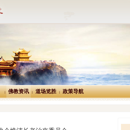
佛教资讯
道场览胜
政策导航
|
|
|