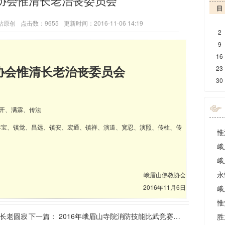
协会惟清长老治丧委员会
日
站原创
点击数：9655
更新时间：2016-11-06 14:19
2
9
16
协会惟清长老治丧委员会
23
30
开、满霖、传法
宝、镇觉、昌远、镇安、宏通、镇祥、演道、宽忍、演照、传柱、传
惟
峨
峨
永
峨眉山佛教协会
2016年11月6日
峨
长老圆寂
下一篇：
2016年峨眉山寺院消防技能比武竞赛在报国寺举行
胜