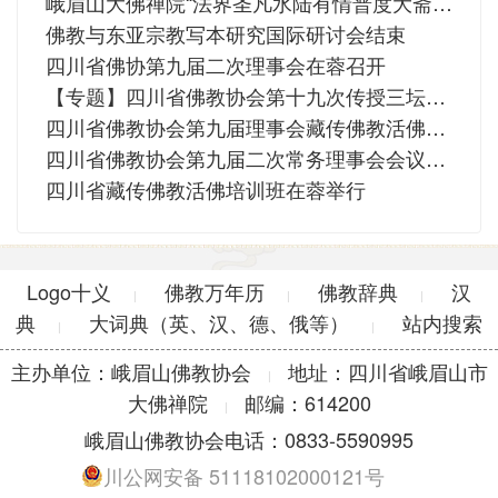
峨眉山大佛禅院“法界圣凡水陆有情普度大斋胜会”发符、悬幡
佛教与东亚宗教写本研究国际研讨会结束
四川省佛协第九届二次理事会在蓉召开
【专题】四川省佛教协会第十九次传授三坛大戒法会
四川省佛教协会第九届理事会藏传佛教活佛转世灵童认定指导小组第二次会议在成都召开
四川省佛教协会第九届二次常务理事会会议在成都召开
四川省藏传佛教活佛培训班在蓉举行
Logo十义
佛教万年历
佛教辞典
汉
|
|
|
典
大词典（英、汉、德、俄等）
站内搜索
|
|
主办单位：峨眉山佛教协会
地址：四川省峨眉山市
|
大佛禅院
邮编：614200
|
峨眉山佛教协会电话：0833-5590995
川公网安备 51118102000121号