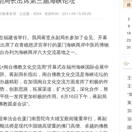
副局长出席第三届海峡论坛
日
宗教事务局
点击数：8294
更新时间：2011-06-15 08:28
2
9
16
日在福建省举行。我局蒋坚永副局长参加了会见、开幕
23
还出席了在青礁慈济宫举行的厦门海峡两岸中医药博物
30
台办列为海峡两岸六大交流基地之一。
坛•闽台佛教文化交流周”开幕式在福州海峡国际会展中
辞。蒋副局长指出，闽台佛教文化交流是海峡论坛的
办越精彩，在加强闽台文化交流方面发挥了积极的作
势，创新思路，拓展渠道，扩大交流，深化合作，努
平统一发挥更加积极的作用。6月10日下午，蒋副局
佛教圆桌会议”。
宗
迎奉法会在厦门南普陀寺大雄宝殿前隆重举行，蒋副
顺法师是现代中国德高望重的佛门高僧、卓越的佛教