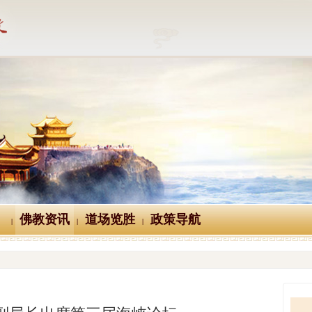
佛教资讯
道场览胜
政策导航
|
|
|