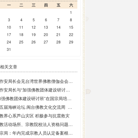
一
二
三
四
五
六
1
3
4
5
6
7
8
10
11
12
13
14
15
17
18
19
20
21
22
24
25
26
27
28
29
31
相关文章
王作安局长会见台湾世界佛教僧伽会会长了中长老一行
王作安局长与“加强佛教团体建设研讨班”学员座谈
“加强佛教团体建设研讨班”在国宗局培训中心举行
第五届海峡论坛.闽台佛教文化交流周 佛教教育交流研讨会暨四川雅安地区赈灾
教界心系芦山灾区 积极参与抗震救灾
宗教活动场所、宗教院校法人资格问题调研座谈会召开
国宗局：年内完成宗教人员认定备案根治假僧