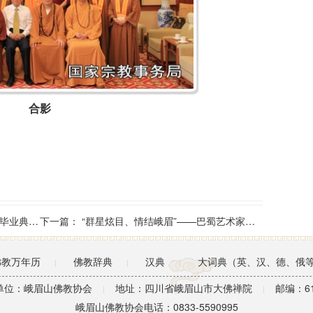
合影
典礼举行
下一篇：
“群星炫目、情结峨眉”——巴蜀艺术家峨眉山佛教文化之行
佛教万年历
佛教辞典
汉典
大词典（英、汉、德、俄
|
|
|
单位：峨眉山佛教协会
地址：四川省峨眉山市大佛禅院
邮编：61
|
|
峨眉山佛教协会电话：0833-5590995