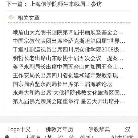
下一篇：
上海佛学院师生来峨眉山参访
相关文章
峨眉山大光明书画院第四届书画展暨基金会慈善义卖展开展
中国宗教代表团出席哈萨克斯坦第四届“世界和传统宗教领袖大会”
于迎社副巡视员出席四川尼众佛学院2008级本科班毕业典礼
明哲长老出席山东政协十届五次会议 提案弘扬佛教文化
蒋坚永副局长出席中国五台山向加国五台山捐赠佛像意向书签字仪式
王作安局长出席四川省创建和谐寺观教堂现场交流会
国宗局蒋坚永副局长出席第三届海峡论坛
永寿大和尚出席“大佛禅院佛教文化旅游区国家4A景区”授牌仪式
第九届佛光亲属会隆重举行 星云大师出席并作开示
Logo十义
佛教万年历
佛教辞典
汉
|
|
|
典
大词典（英、汉、德、俄等）
站内搜索